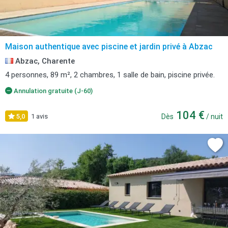
Maison authentique avec piscine et jardin privé à Abzac
Abzac, Charente
4 personnes, 89 m², 2 chambres, 1 salle de bain, piscine privée.
Annulation gratuite (J-60)
104 €
5,0
1 avis
Dès
/ nuit