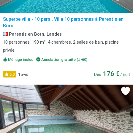
Superbe villa - 10 pers., Villa 10 personnes à Parentis en
Born
Parentis en Born, Landes
10 personnes, 190 m², 4 chambres, 2 salles de bain, piscine
privée.
Ménage inclus
Annulation gratuite (J-60)
176 €
5,0
1 avis
Dès
/ nuit