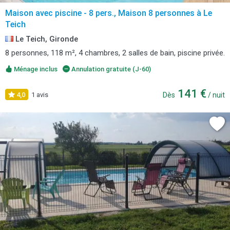
Maison avec piscine - 8 pers., Maison 8 personnes à Le
Teich
Le Teich, Gironde
8 personnes, 118 m², 4 chambres, 2 salles de bain, piscine privée.
Ménage inclus
Annulation gratuite (J-60)
141 €
4,0
1 avis
Dès
/ nuit