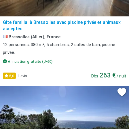
Gîte familial à Bressolles avec piscine privée et animaux
acceptés
Bressolles (Allier), France
12 personnes, 380 m², 5 chambres, 2 salles de bain, piscine
privée.
Annulation gratuite (J-60)
263 €
5,0
1 avis
Dès
/ nuit