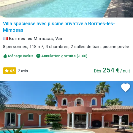
Villa spacieuse avec piscine privative à Bormes-les-
Mimosas
Bormes les Mimosas, Var
8 personnes, 118 m², 4 chambres, 2 salles de bain, piscine privée.
Ménage inclus
Annulation gratuite (J-60)
254 €
4,5
2 avis
Dès
/ nuit