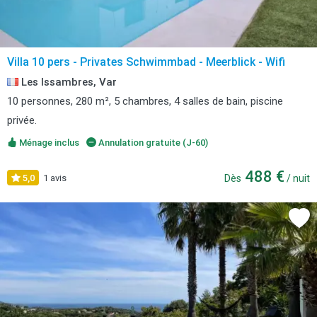
Villa 10 pers - Privates Schwimmbad - Meerblick - Wifi
Les Issambres, Var
10 personnes, 280 m², 5 chambres, 4 salles de bain, piscine
privée.
Ménage inclus
Annulation gratuite (J-60)
488 €
5,0
1 avis
Dès
/ nuit