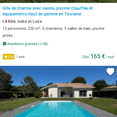
Gîte de charme avec sauna, piscine chauffée et
équipements haut de gamme en Touraine
Rillé, Indre et Loire
12 personnes, 220 m², 5 chambres, 3 salles de bain, piscine
privée.
Annulation gratuite (J-60)
165 €
5,0
1 avis
Dès
/ nuit