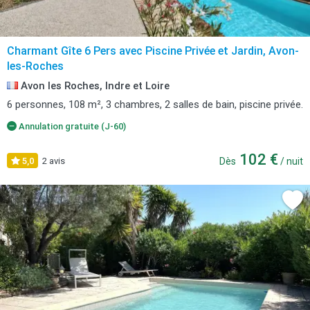
Charmant Gîte 6 Pers avec Piscine Privée et Jardin, Avon-
les-Roches
Avon les Roches, Indre et Loire
6 personnes, 108 m², 3 chambres, 2 salles de bain, piscine privée.
Annulation gratuite (J-60)
102 €
5,0
2 avis
Dès
/ nuit