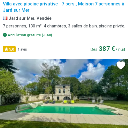
Villa avec piscine privative - 7 pers., Maison 7 personnes à
Jard sur Mer
Jard sur Mer, Vendée
7 personnes, 130 m², 4 chambres, 3 salles de bain, piscine privée.
Annulation gratuite (J-60)
387 €
5,0
1 avis
Dès
/ nuit