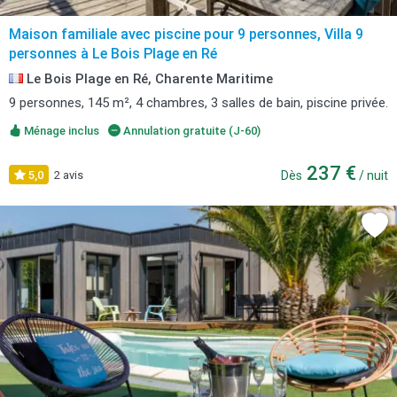
Maison familiale avec piscine pour 9 personnes, Villa 9
personnes à Le Bois Plage en Ré
Le Bois Plage en Ré, Charente Maritime
9 personnes, 145 m², 4 chambres, 3 salles de bain, piscine privée.
Ménage inclus
Annulation gratuite (J-60)
237 €
5,0
2 avis
Dès
/ nuit