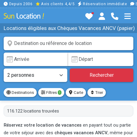
Depuis 2006
Avis clients 4,4/5
Réservation immédiate
S
Locations éligibles aux Chèques Vacances ANCV (papier)
Rechercher
Destinations
Filtres
Carte
Trier
1
116.122 locations trouvées
Réservez votre location de vacances
en payant tout ou partie
de votre séjour avec des
chèques vacances ANCV
, même pour