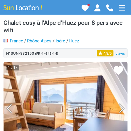
Chalet cosy à l'Alpe d'Huez pour 8 pers avec
wifi
France
/
Rhône Alpes
/
Isère
/
Huez
N°SUN-832153
4,8/5
5 avis
(FR-1-645-14)
1
/ 17