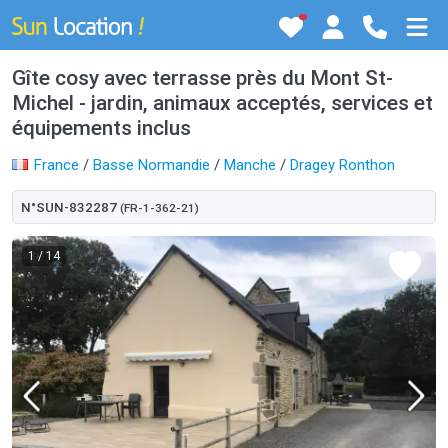
Gîte cosy avec terrasse près du Mont St-
Michel - jardin, animaux acceptés, services et
équipements inclus
France
/
Basse Normandie
/
Manche
/
Dragey Ronthon
N°SUN-832287
(FR-1-362-21)
1
/ 14