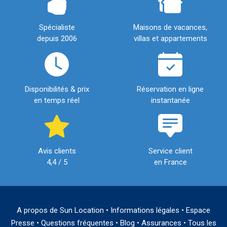
Spécialiste
Maisons de vacances,
depuis 2006
villas et appartements
Disponibilités & prix
Réservation en ligne
en temps réel
instantanée
Avis clients
Service client
4,4 / 5
en France
A propos de Sun Location
•
Informations légales
•
Espace
Presse
•
Questions fréquentes
•
Blog
•
Assurances
•
Tous les