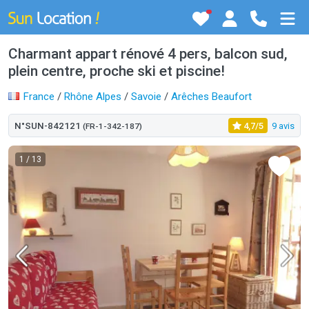
Charmant appart rénové 4 pers, balcon sud,
plein centre, proche ski et piscine!
France
/
Rhône Alpes
/
Savoie
/
Arêches Beaufort
N°SUN-842121
4,7/5
9 avis
(FR-1-342-187)
1
/ 13