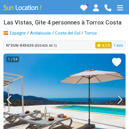
Las Vistas, Gite 4 personnes à Torrox Costa
Espagne
/
Andalousie
/
Costa del Sol
/
Torrox
N°SUN-845626
4,1/5
7 avis
(ES5420.43.1)
1
/ 54