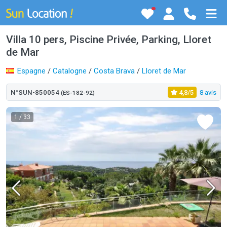
Villa 10 pers, Piscine Privée, Parking, Lloret
de Mar
Espagne
/
Catalogne
/
Costa Brava
/
Lloret de Mar
N°SUN-850054
4,8/5
8 avis
(ES-182-92)
1
/ 33