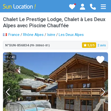
Chalet Le Prestige Lodge, Chalet à Les Deux
Alpes avec Piscine Chauffée
France
/
Rhône Alpes
/
Isère
/
Les Deux Alpes
N°SUN-856834
5,0/5
2 avis
(FR-38860-81)
1
/ 40