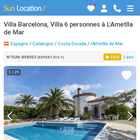
Villa Barcelona, Villa 6 personnes à L'Ametlla
de Mar
Espagne
/
Catalogne
/
Costa Dorada
/
l'Ametlla de Mar
N°SUN-858053
2,5/5
2 avis
(ES9587.216.1)
1
/ 29