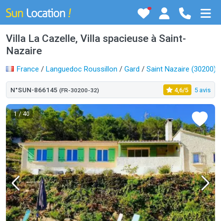
Villa La Cazelle, Villa spacieuse à Saint-
Nazaire
France
/
Languedoc Roussillon
/
Gard
/
Saint Nazaire (30200)
N°SUN-866145
4,6/5
5 avis
(FR-30200-32)
1
/ 40