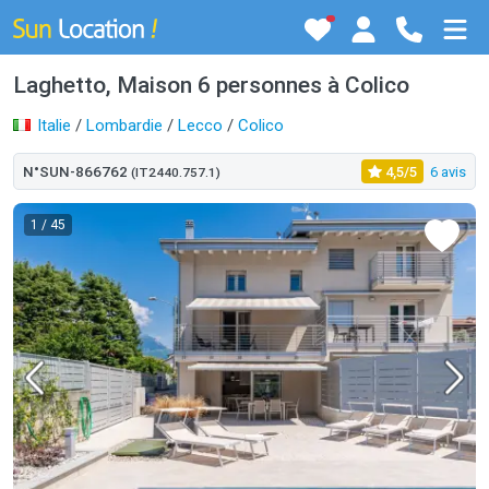
Laghetto, Maison 6 personnes à Colico
Italie
/
Lombardie
/
Lecco
/
Colico
N°SUN-866762
4,5/5
6 avis
(IT2440.757.1)
1
/ 45