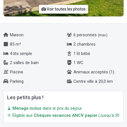
Voir toutes les photos
Maison
6 personnes
(max)
85 m²
2 chambres
4 lits simple
1 lit bébé
2 salles de bain
1 WC
Piscine
Animaux acceptés (1)
Parking
Centre ville à 20,0 km
Les petits plus !
🧹
Ménage inclus
dans le prix du séjour.
🌞 Éligible aux
Chèques vacances ANCV papier
(Jusqu'à 30 jour