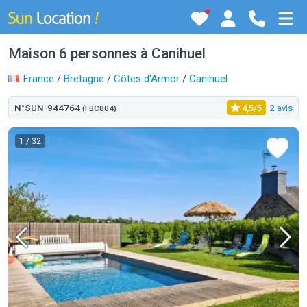
Maison 6 personnes à Canihuel
France
/
Bretagne
/
Côtes d'Armor
/
Canihuel
N°SUN-944764
4,5/5
2 avis
(FBC804)
1
/ 32