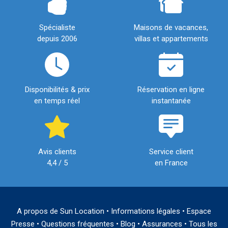
Spécialiste
Maisons de vacances,
depuis 2006
villas et appartements
Disponibilités & prix
Réservation en ligne
en temps réel
instantanée
Avis clients
Service client
4,4 / 5
en France
A propos de Sun Location
•
Informations légales
•
Espace
Presse
•
Questions fréquentes
•
Blog
•
Assurances
•
Tous les