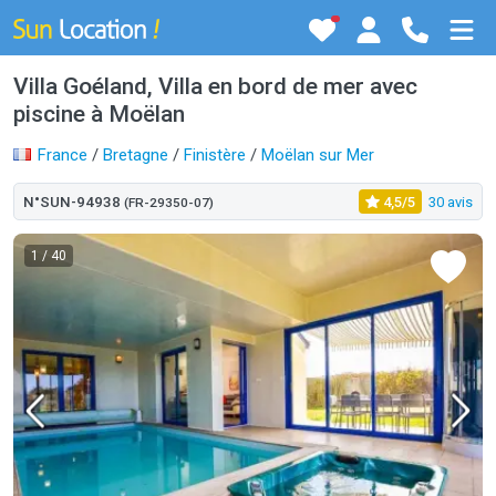
Villa Goéland, Villa en bord de mer avec
piscine à Moëlan
France
/
Bretagne
/
Finistère
/
Moëlan sur Mer
N°SUN-94938
4,5/5
30 avis
(FR-29350-07)
1
/ 40