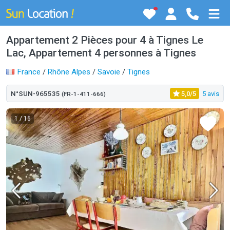
Appartement 2 Pièces pour 4 à Tignes Le
Lac, Appartement 4 personnes à Tignes
France
/
Rhône Alpes
/
Savoie
/
Tignes
N°SUN-965535
5,0/5
5 avis
(FR-1-411-666)
1
/ 16