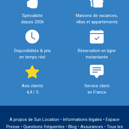
Spécialiste
Maisons de vacances,
depuis 2006
villas et appartements
Disponibilités & prix
Réservation en ligne
en temps réel
instantanée
Avis clients
Service client
4,4 / 5
en France
A propos de Sun Location
•
Informations légales
•
Espace
Presse
•
Questions fréquentes
•
Blog
•
Assurances
•
Tous les