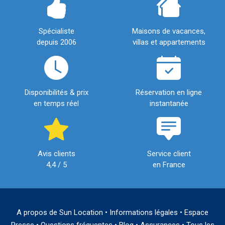
Spécialiste
Maisons de vacances,
depuis 2006
villas et appartements
Disponibilités & prix
Réservation en ligne
en temps réel
instantanée
Avis clients
Service client
4,4 / 5
en France
A propos de Sun Location
•
Informations légales
•
Espace
Presse
•
Questions fréquentes
•
Blog
•
Assurances
•
Tous les