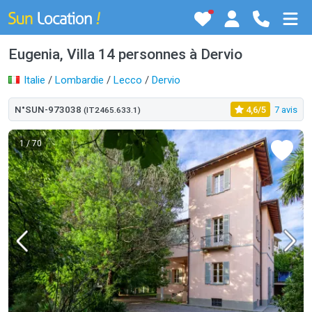
Eugenia, Villa 14 personnes à Dervio
Italie
/
Lombardie
/
Lecco
/
Dervio
N°SUN-973038
4,6/5
7 avis
(IT2465.633.1)
1
/ 70