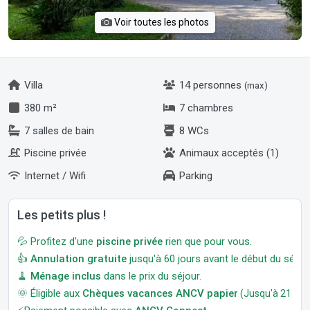
Voir toutes les photos
Villa
14 personnes
(max)
380 m²
7 chambres
7 salles de bain
8 WCs
Piscine privée
Animaux acceptés (1)
Internet / Wifi
Parking
Les petits plus !
💦 Profitez d'une
piscine privée
rien que pour vous.
👍
Annulation gratuite
jusqu'à 60 jours avant le début du séjour
🧹
Ménage inclus
dans le prix du séjour.
🌞 Éligible aux
Chèques vacances ANCV papier
(Jusqu'à 21 jour