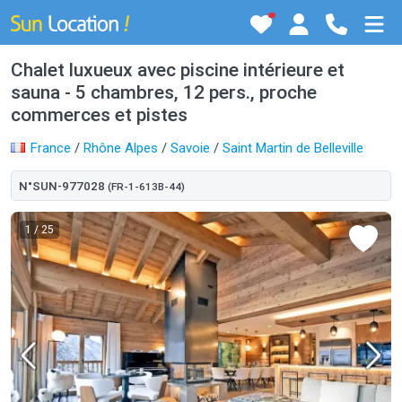
Chalet luxueux avec piscine intérieure et
sauna - 5 chambres, 12 pers., proche
commerces et pistes
France
/
Rhône Alpes
/
Savoie
/
Saint Martin de Belleville
N°SUN-977028
(FR-1-613B-44)
1
/ 25