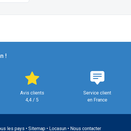
n !
Avis clients
Service client
4,4 / 5
en France
ous les pays
•
Sitemap
•
Locasun
•
Nous contacter