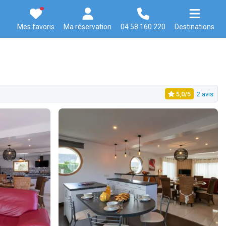
Mes favoris
Ma réservation
04 58 160 220
Destinations
5,0/5
2 avis