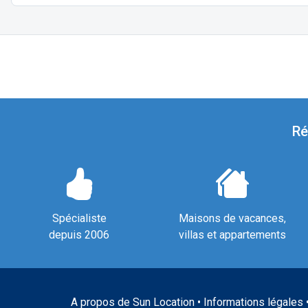
Ré
Spécialiste
Maisons de vacances,
depuis 2006
villas et appartements
A propos de Sun Location
•
Informations légales