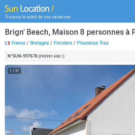
Trouvez le soleil de vos vacances
Brign' Beach, Maison 8 personnes à 
France
/
Bretagne
/
Finistère
/
Plounéour Trez
N°SUN-997678
(FR2991.638.1)
1
/ 37