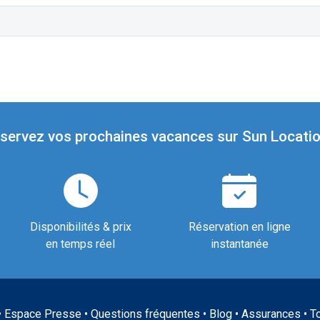
servez vos prochaines vacances sur Sun Locatio
Disponibilités & prix
Réservation en ligne
en temps réel
instantanée
•
Espace Presse
•
Questions fréquentes
•
Blog
•
Assurances
•
T