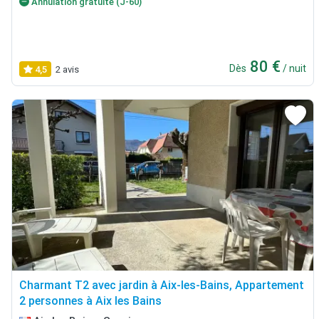
Annulation gratuite (J-60)
80 €
Dès
/ nuit
4,5
2 avis
Charmant T2 avec jardin à Aix-les-Bains, Appartement
2 personnes à Aix les Bains