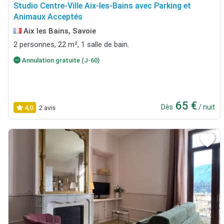
Studio Centre-Ville Aix-les-Bains avec Parking et
Animaux Acceptés
Aix les Bains, Savoie
2 personnes, 22 m², 1 salle de bain.
Annulation gratuite (J-60)
65 €
Dès
/ nuit
4,0
2 avis