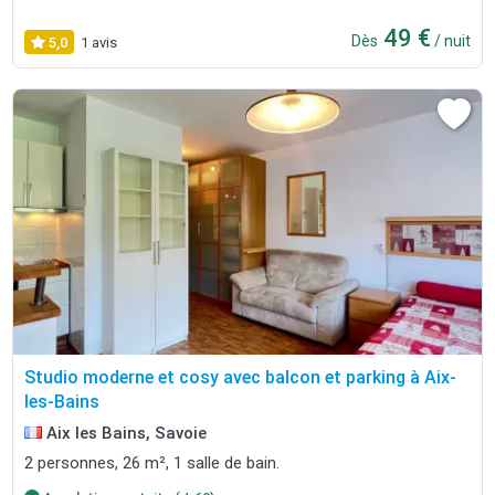
49 €
Dès
/ nuit
5,0
1 avis
Studio moderne et cosy avec balcon et parking à Aix-
les-Bains
Aix les Bains, Savoie
2 personnes, 26 m², 1 salle de bain.