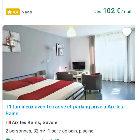
102 €
Dès
/ nuit
4,4
5 avis
T1 lumineux avec terrasse et parking privé à Aix-les-
Bains
Aix les Bains, Savoie
2 personnes, 32 m², 1 salle de bain, piscine.