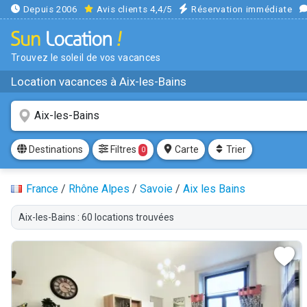
Depuis 2006
Avis clients 4,4/5
Réservation immédiate
Trouvez le soleil de vos vacances
Location vacances à Aix-les-Bains
Filtres
Destinations
Carte
Trier
0
France
/
Rhône Alpes
/
Savoie
/
Aix les Bains
Aix-les-Bains : 60 locations trouvées