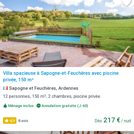
Villa spacieuse à Sapogne-et-Feuchères avec piscine
privée, 150 m²
Sapogne et Feuchères, Ardennes
12 personnes, 150 m², 2 chambres, piscine privée.
Ménage inclus
Annulation gratuite (J-60)
217 €
4,9
8 avis
Dès
/ nuit