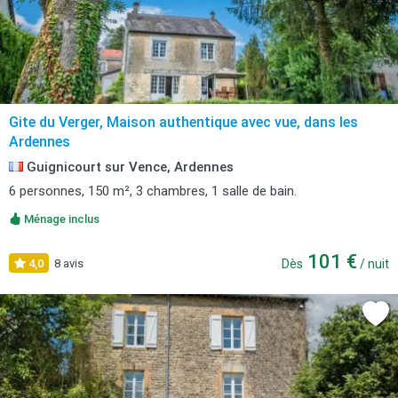
Gite du Verger, Maison authentique avec vue, dans les
Ardennes
Guignicourt sur Vence, Ardennes
6 personnes, 150 m², 3 chambres, 1 salle de bain.
Ménage inclus
101 €
4,0
8 avis
Dès
/ nuit