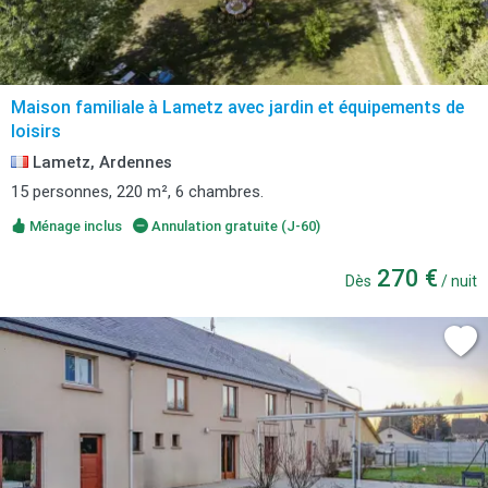
Maison familiale à Lametz avec jardin et équipements de
loisirs
Lametz, Ardennes
15 personnes, 220 m², 6 chambres.
Ménage inclus
Annulation gratuite (J-60)
270 €
Dès
/ nuit