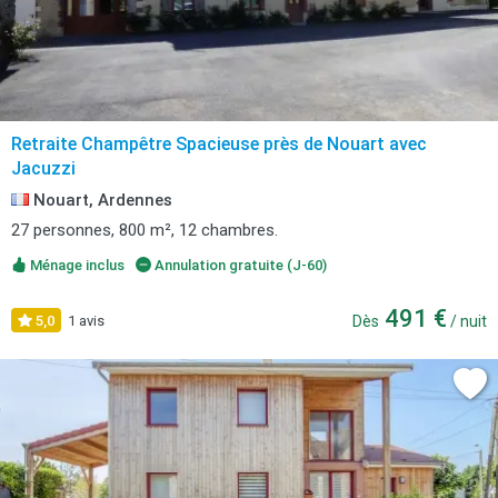
Retraite Champêtre Spacieuse près de Nouart avec
Jacuzzi
Nouart, Ardennes
27 personnes, 800 m², 12 chambres.
Ménage inclus
Annulation gratuite (J-60)
491 €
5,0
1 avis
Dès
/ nuit