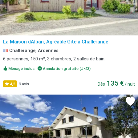
La Maison dAlban, Agréable Gîte à Challerange
Challerange, Ardennes
6 personnes, 150 m², 3 chambres, 2 salles de bain.
Ménage inclus
Annulation gratuite (J-43)
135 €
4,2
9 avis
Dès
/ nuit