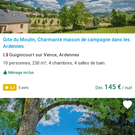
Gite du Moulin, Charmante maison de campagne dans les
Ardennes
Guignicourt sur Vence, Ardennes
10 personnes, 250 m², 4 chambres, 4 salles de bain.
Ménage inclus
145 €
4,2
5 avis
Dès
/ nuit