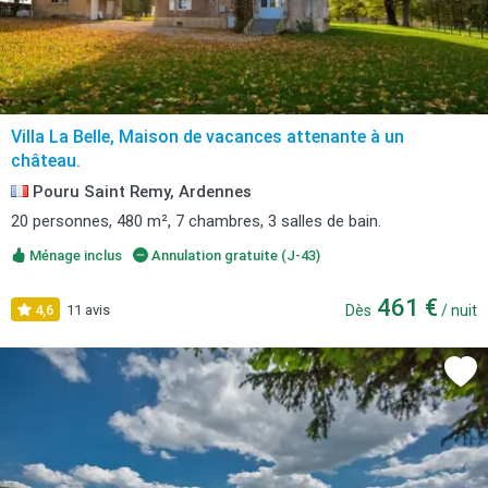
Villa La Belle, Maison de vacances attenante à un
château.
Pouru Saint Remy, Ardennes
20 personnes, 480 m², 7 chambres, 3 salles de bain.
Ménage inclus
Annulation gratuite (J-43)
461 €
4,6
11 avis
Dès
/ nuit