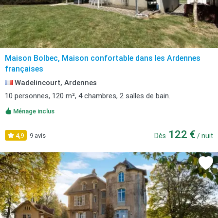
Maison Bolbec, Maison confortable dans les Ardennes
françaises
Wadelincourt, Ardennes
10 personnes, 120 m², 4 chambres, 2 salles de bain.
Ménage inclus
122 €
4,9
9 avis
Dès
/ nuit