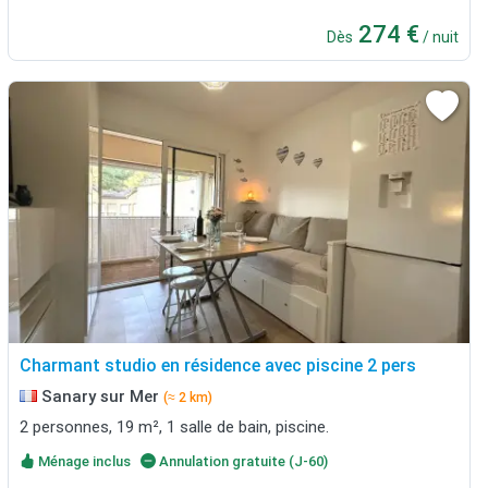
274 €
Dès
/ nuit
Charmant studio en résidence avec piscine 2 pers
Sanary sur Mer
(≈ 2 km)
2 personnes, 19 m², 1 salle de bain, piscine.
Ménage inclus
Annulation gratuite (J-60)