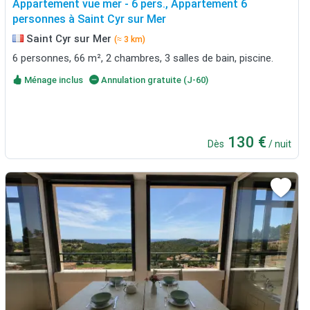
Appartement vue mer - 6 pers., Appartement 6
personnes à Saint Cyr sur Mer
Saint Cyr sur Mer
(≈ 3 km)
6 personnes, 66 m², 2 chambres, 3 salles de bain, piscine.
Ménage inclus
Annulation gratuite (J-60)
130 €
Dès
/ nuit