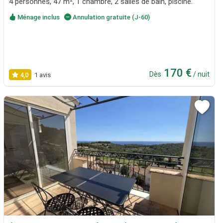
4 personnes, 47 m², 1 chambre, 2 salles de bain, piscine.
Ménage inclus
Annulation gratuite (J-60)
170 €
Dès
/ nuit
4,0
1 avis