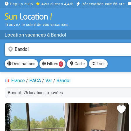
Depuis 2006
Avis clients 4,4/5
Réservation immédiate
Trouvez le soleil de vos vacances
Location vacances à Bandol
Filtres
Destinations
Carte
Trier
0
France
/
PACA
/
Var
/
Bandol
Bandol : 76 locations trouvées