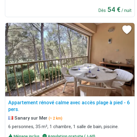
54 €
Dès
/ nuit
Appartement rénové calme avec accès plage à pied - 6
pers.
Sanary sur Mer
(≈ 2 km)
6 personnes, 35 m², 1 chambre, 1 salle de bain, piscine.
Ménage inclus
Annulation gratuite (J-60)