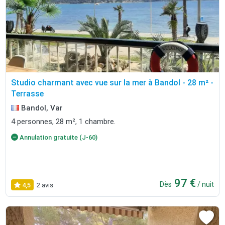
Studio charmant avec vue sur la mer à Bandol - 28 m² -
Terrasse
Bandol, Var
4 personnes, 28 m², 1 chambre.
Annulation gratuite (J-60)
97 €
Dès
/ nuit
4,5
2 avis