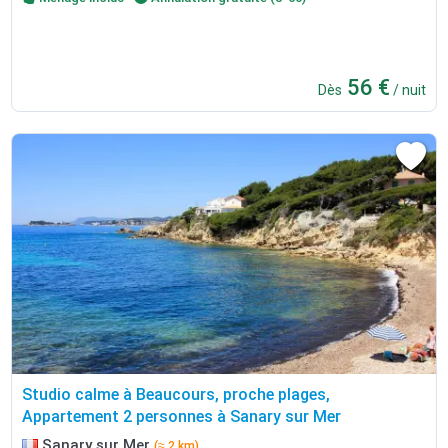
56 €
Dès
/ nuit
Studio calme à Beaucours, proche plages,
Appartement 2 personnes à Sanary sur Mer
Sanary sur Mer
(≈ 2 km)