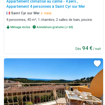
Appartement climatisé au calme - 4 pers.,
Appartement 4 personnes à Saint Cyr sur Mer
Saint Cyr sur Mer
(≈ 3 km)
4 personnes, 45 m², 1 chambre, 2 salles de bain, piscine.
Ménage inclus
Annulation gratuite (J-60)
94 €
Dès
/ nuit