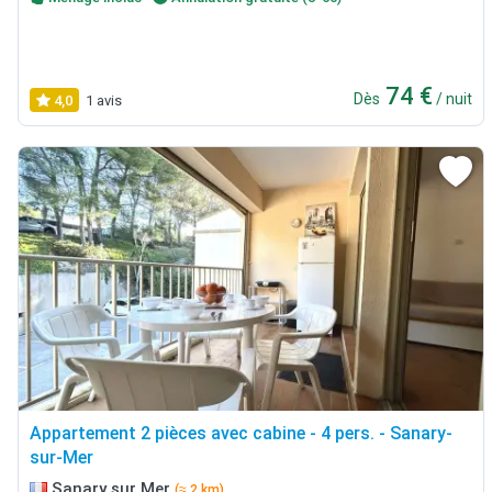
74 €
Dès
/ nuit
4,0
1 avis
Appartement 2 pièces avec cabine - 4 pers. - Sanary-
sur-Mer
Sanary sur Mer
(≈ 2 km)