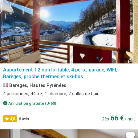
Appartement T2 confortable, 4 pers., garage, WIFI,
Barèges, proche thermes et ski-bus
Barèges, Hautes Pyrénées
4 personnes, 44 m², 1 chambre, 2 salles de bain.
Annulation gratuite (J-60)
66 €
4,8
6 avis
Dès
/ nuit