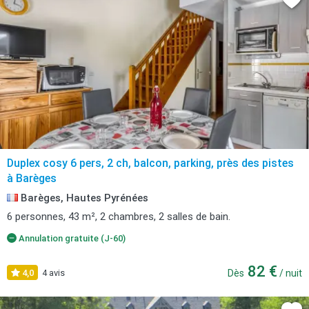
Duplex cosy 6 pers, 2 ch, balcon, parking, près des pistes
à Barèges
Barèges, Hautes Pyrénées
6 personnes, 43 m², 2 chambres, 2 salles de bain.
Annulation gratuite (J-60)
82 €
4,0
4 avis
Dès
/ nuit