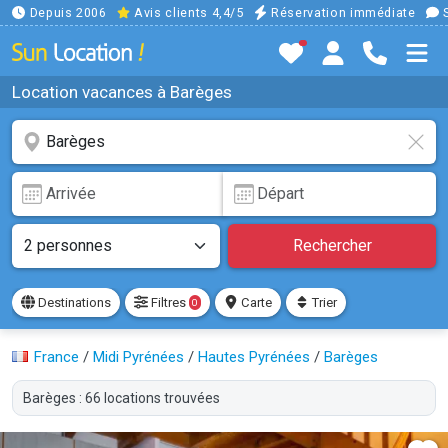
Depuis 2006
Avis clients 4,4/5
Réservation immédiate
S
Location vacances à Barèges
Rechercher
Destinations
Filtres
Carte
Trier
0
France
/
Midi Pyrénées
/
Hautes Pyrénées
/
Barèges
Barèges : 66 locations trouvées