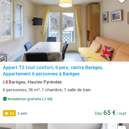
Appart T2 tout confort, 6 pers, centre Barèges,
Appartement 6 personnes à Barèges
Barèges, Hautes Pyrénées
6 personnes, 36 m², 1 chambre, 1 salle de bain.
Annulation gratuite (J-60)
65 €
4,5
2 avis
Dès
/ nuit