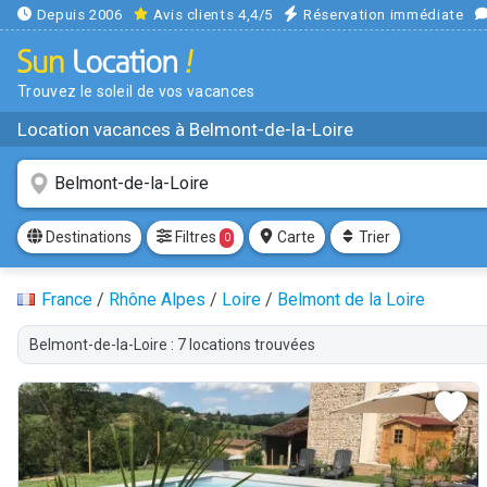
Depuis 2006
Avis clients 4,4/5
Réservation immédiate
Trouvez le soleil de vos vacances
Location vacances à Belmont-de-la-Loire
Filtres
Destinations
Carte
Trier
0
France
/
Rhône Alpes
/
Loire
/
Belmont de la Loire
Belmont-de-la-Loire : 7 locations trouvées