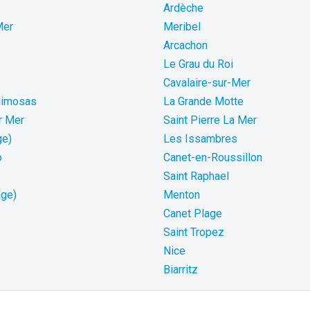
Ardèche
Mer
Meribel
Arcachon
Le Grau du Roi
Cavalaire-sur-Mer
Mimosas
La Grande Motte
r Mer
Saint Pierre La Mer
ge)
Les Issambres
o
Canet-en-Roussillon
Saint Raphael
age)
Menton
Canet Plage
Saint Tropez
Nice
Biarritz