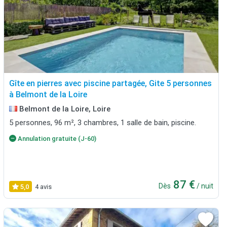
Gîte en pierres avec piscine partagée, Gite 5 personnes
à Belmont de la Loire
Belmont de la Loire, Loire
5 personnes, 96 m², 3 chambres, 1 salle de bain, piscine.
Annulation gratuite (J-60)
87 €
Dès
/ nuit
5,0
4 avis