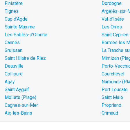
Finistère
Dordogne
Tignes
Argelès-sur-
Cap d'Agde
Val-d'Isère
Sainte Maxime
Les Orres
Les Sables-d'Olonne
Saint Cyprien
Cannes
Bormes les 
Gruissan
La Tranche su
Saint Hilaire de Riez
Mimizan (Pla
Deauville
Porto-Vecchi
Collioure
Courchevel
Agay
Narbonne (Pl
Saint Aygulf
Port Leucate
Moliets (Plage)
Saint Malo
Cagnes-sur-Mer
Propriano
Aix-les-Bains
Grimaud