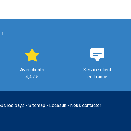
n !
Avis clients
Service client
4,4 / 5
en France
ous les pays
•
Sitemap
•
Locasun
•
Nous contacter