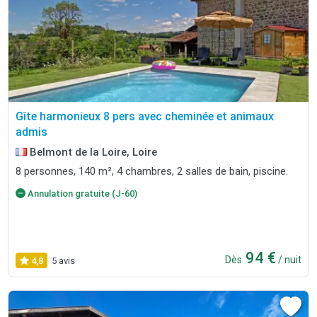
Gîte harmonieux 8 pers avec cheminée et animaux
admis
Belmont de la Loire, Loire
8 personnes, 140 m², 4 chambres, 2 salles de bain, piscine.
Annulation gratuite (J-60)
94 €
Dès
/ nuit
4,8
5 avis