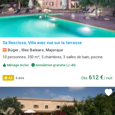
Sa Resclosa, Villa avec vue sur la terrasse
Búger , Illes Balears, Majorque
10 personnes, 350 m², 5 chambres, 3 salles de bain, piscine.
Ménage inclus
Annulation gratuite (J-43)
612 €
4,5
6 avis
Dès
/ nuit