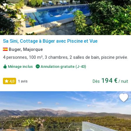
Sa Sini, Cottage à Búger avec Piscine et Vue
Buger, Majorque
4 personnes, 100 m², 3 chambres, 2 salles de bain, piscine privée.
Ménage inclus
Annulation gratuite (J-43)
194 €
4,0
1 avis
Dès
/ nuit