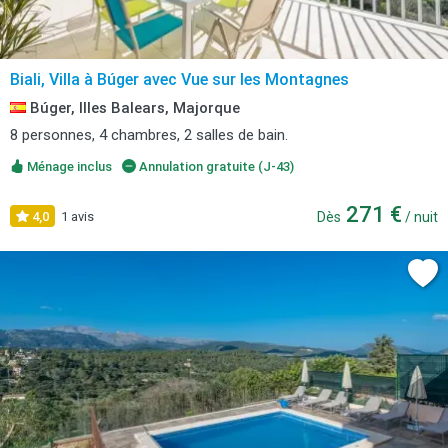
Biali, Villa à Búger avec Vue sur les Montagnes
Búger, Illes Balears, Majorque
8 personnes, 4 chambres, 2 salles de bain.
Ménage inclus
Annulation gratuite (J-43)
271 €
4,0
1 avis
Dès
/ nuit