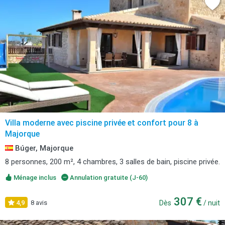
Villa moderne avec piscine privée et confort pour 8 à
Majorque
Búger, Majorque
8 personnes, 200 m², 4 chambres, 3 salles de bain, piscine privée.
Ménage inclus
Annulation gratuite (J-60)
307 €
4,9
8 avis
Dès
/ nuit