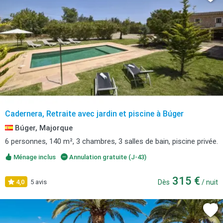
Cadernera, Retraite avec jardin et piscine à Búger
Búger, Majorque
6 personnes, 140 m², 3 chambres, 3 salles de bain, piscine privée.
Ménage inclus
Annulation gratuite (J-43)
315 €
4,0
5 avis
Dès
/ nuit