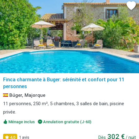
Finca charmante à Buger: sérénité et confort pour 11
personnes
Búger, Majorque
11 personnes, 250 m², 5 chambres, 3 salles de bain, piscine
privée.
Ménage inclus
Annulation gratuite (J-60)
302 €
4,0
1 avis
Dès
/ nuit