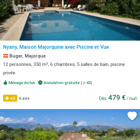
Nyany, Maison Majorquine avec Piscine et Vue
Buger, Majorque
12 personnes, 350 m², 6 chambres, 5 salles de bain, piscine
privée.
Ménage inclus
Annulation gratuite (J-43)
479 €
4,5
6 avis
Dès
/ nuit