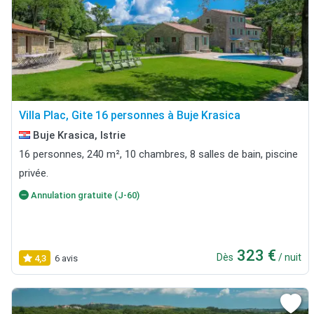
Villa Plac, Gite 16 personnes à Buje Krasica
Buje Krasica, Istrie
16 personnes, 240 m², 10 chambres, 8 salles de bain, piscine
privée.
Annulation gratuite (J-60)
323 €
Dès
/ nuit
4,3
6 avis