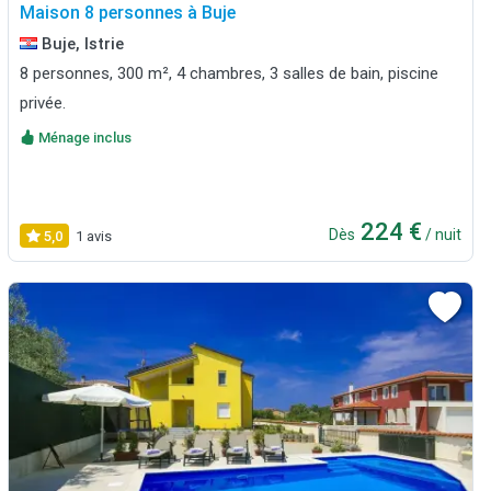
Maison 8 personnes à Buje
Buje, Istrie
8 personnes, 300 m², 4 chambres, 3 salles de bain, piscine
privée.
Ménage inclus
224 €
Dès
/ nuit
5,0
1 avis