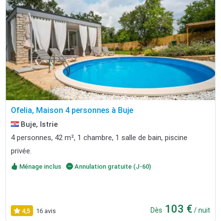
Ofelia, Maison 4 personnes à Buje
Buje, Istrie
4 personnes, 42 m², 1 chambre, 1 salle de bain, piscine
privée.
Ménage inclus
Annulation gratuite (J-60)
103 €
Dès
/ nuit
4,5
16 avis