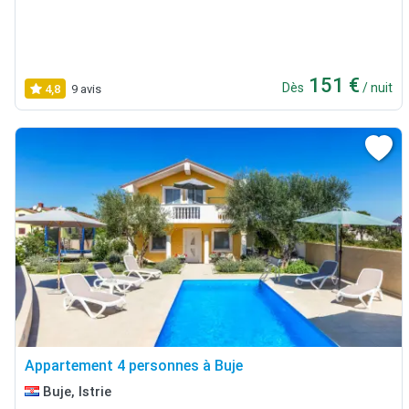
151 €
Dès
/ nuit
4,8
9 avis
Appartement 4 personnes à Buje
Buje, Istrie