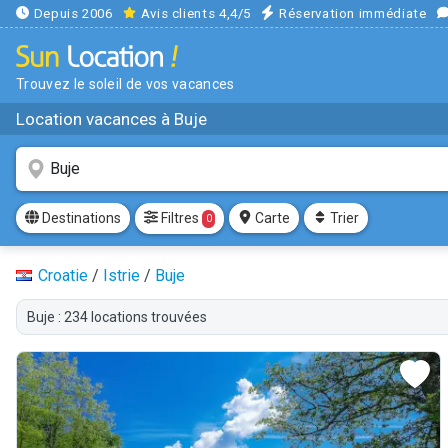
Depuis 2006
Avis clients 4,4/5
Réservation immédiate
Trouvez le soleil de vos vacances
Location vacances à Buje
Filtres
Destinations
Carte
Trier
0
Croatie
/
Istrie
/
Buje
Buje : 234 locations trouvées