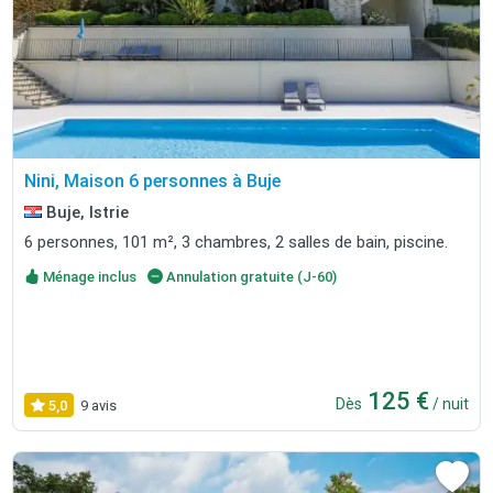
Nini, Maison 6 personnes à Buje
Buje, Istrie
6 personnes, 101 m², 3 chambres, 2 salles de bain, piscine.
Ménage inclus
Annulation gratuite (J-60)
125 €
Dès
/ nuit
5,0
9 avis