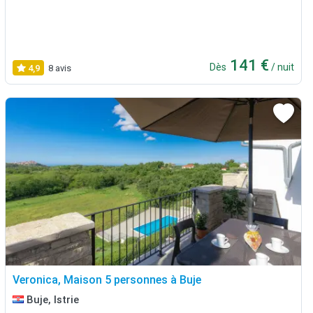
141 €
Dès
/ nuit
4,9
8 avis
Veronica, Maison 5 personnes à Buje
Buje, Istrie