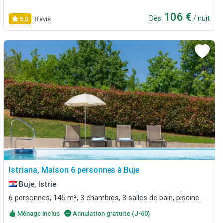
106 €
Dès
/ nuit
5,0
8 avis
Istriana, Maison 6 personnes à Buje
Buje, Istrie
6 personnes, 145 m², 3 chambres, 3 salles de bain, piscine.
Ménage inclus
Annulation gratuite (J-60)