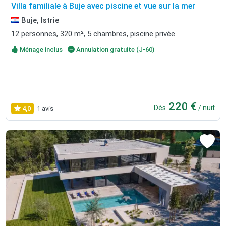
Villa familiale à Buje avec piscine et vue sur la mer
Buje, Istrie
12 personnes, 320 m², 5 chambres, piscine privée.
Ménage inclus
Annulation gratuite (J-60)
220 €
Dès
/ nuit
4,0
1 avis