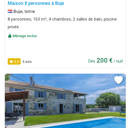
Maison 8 personnes à Buje
Buje, Istrie
8 personnes, 163 m², 4 chambres, 2 salles de bain, piscine
privée.
Ménage inclus
200 €
Dès
/ nuit
5,0
4 avis