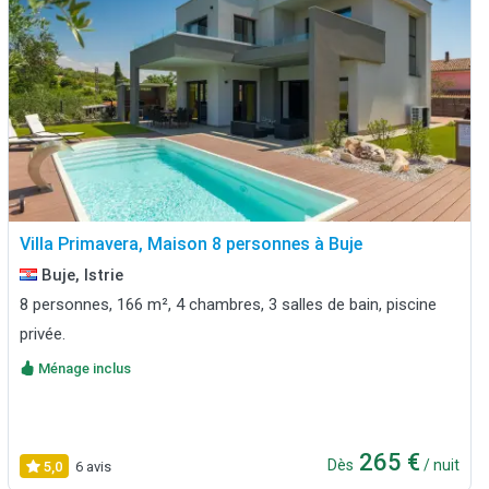
Villa Primavera, Maison 8 personnes à Buje
Buje, Istrie
8 personnes, 166 m², 4 chambres, 3 salles de bain, piscine
privée.
Ménage inclus
265 €
Dès
/ nuit
5,0
6 avis