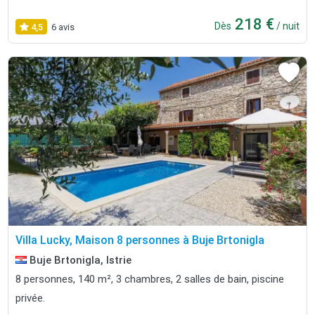
218 €
Dès
/ nuit
4,5
6 avis
Villa Lucky, Maison 8 personnes à Buje Brtonigla
Buje Brtonigla, Istrie
8 personnes, 140 m², 3 chambres, 2 salles de bain, piscine
privée.