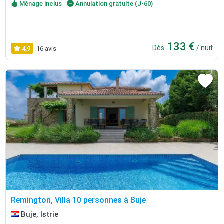
Ménage inclus
Annulation gratuite (J-60)
133 €
Dès
/ nuit
4,9
16 avis
Remington, Villa 10 personnes à Buje
Buje, Istrie