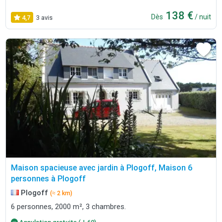
138 €
Dès
/ nuit
4,7
3 avis
Maison spacieuse avec jardin à Plogoff, Maison 6
personnes à Plogoff
Plogoff
(≈ 2 km)
6 personnes, 2000 m², 3 chambres.