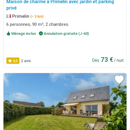
Maison de charme à Primelin avec jardin et parking
privé
Primelin
(≈ 3 km)
6 personnes, 90 m², 2 chambres.
Ménage inclus
Annulation gratuite (J-60)
73 €
Dès
/ nuit
4,5
2 avis