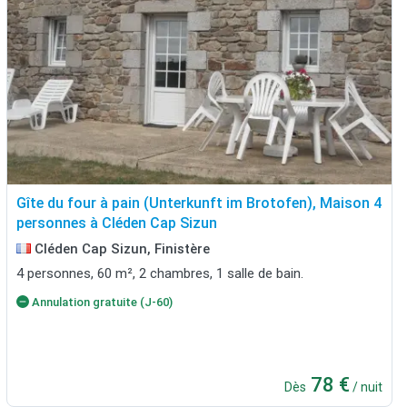
Gîte du four à pain (Unterkunft im Brotofen), Maison 4
personnes à Cléden Cap Sizun
Cléden Cap Sizun, Finistère
4 personnes, 60 m², 2 chambres, 1 salle de bain.
Annulation gratuite (J-60)
78 €
Dès
/ nuit