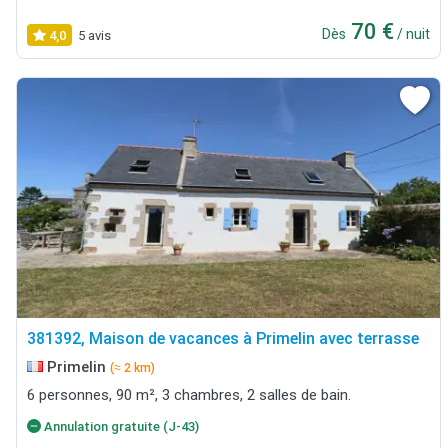
70 €
Dès
/ nuit
4,0
5 avis
381392, Maison de vacances à Primelin avec terrasse
Primelin
(≈ 2 km)
6 personnes, 90 m², 3 chambres, 2 salles de bain.
Annulation gratuite (J-43)