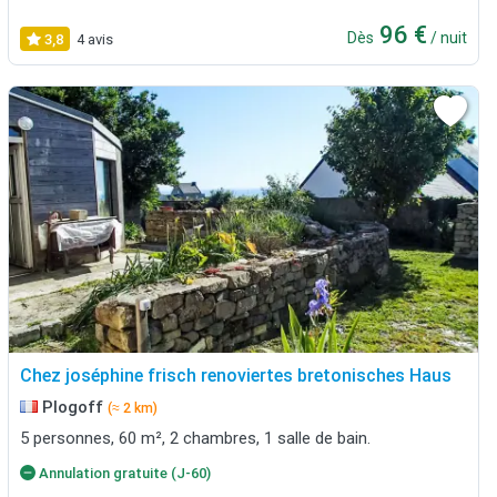
96 €
Dès
/ nuit
3,8
4 avis
Chez joséphine frisch renoviertes bretonisches Haus
Plogoff
(≈ 2 km)
5 personnes, 60 m², 2 chambres, 1 salle de bain.
Annulation gratuite (J-60)