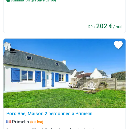
Annulation gratuite (J-60)
202 €
Dès
/ nuit
Pors Bae, Maison 2 personnes à Primelin
Primelin
(≈ 3 km)