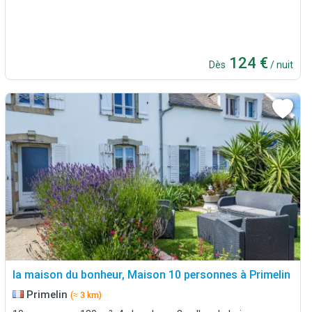
124 €
Dès
/ nuit
la maison du bonheur, Maison 10 personnes à Primelin
Primelin
(≈ 3 km)