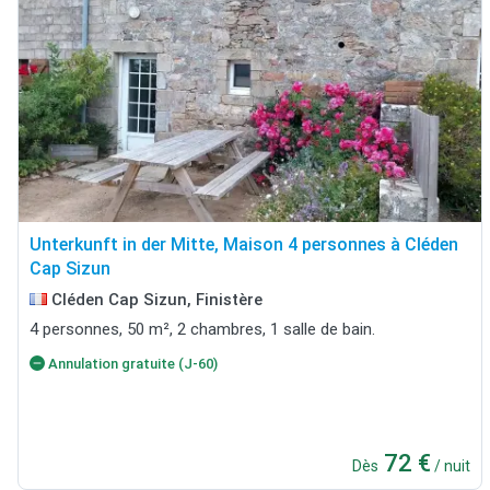
Unterkunft in der Mitte, Maison 4 personnes à Cléden
Cap Sizun
Cléden Cap Sizun, Finistère
4 personnes, 50 m², 2 chambres, 1 salle de bain.
Annulation gratuite (J-60)
72 €
Dès
/ nuit