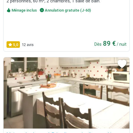
2 personnes, 60 m², 2 chambres, 1 salle de bain.
Ménage inclus
Annulation gratuite (J-60)
89 €
Dès
/ nuit
5,0
12 avis