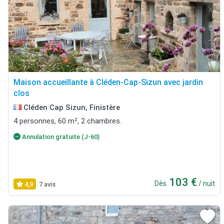
Maison accueillante à Cléden-Cap-Sizun avec jardin
clos
Cléden Cap Sizun, Finistère
4 personnes, 60 m², 2 chambres.
Annulation gratuite (J-60)
103 €
Dès
/ nuit
4,9
7 avis