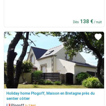
138 €
Dès
/ nuit
Holiday home Plogoff, Maison en Bretagne près du
sentier côtier
Plogoff
(≈ 2 km)