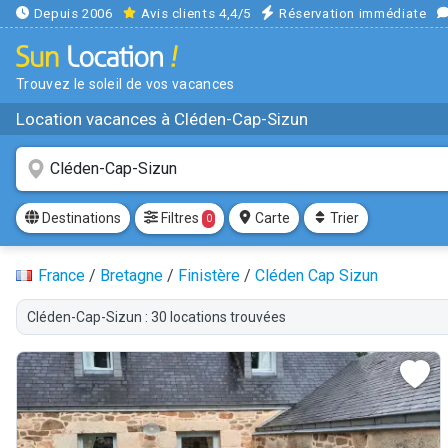
Depuis 2006
Avis clients 4,4/5
Réservation immédiate
Trouvez le soleil de vos vacances
Location vacances à Cléden-Cap-Sizun
Filtres
Destinations
Carte
Trier
0
France
/
Bretagne
/
Finistère
/
Cléden Cap Sizun
Cléden-Cap-Sizun : 30 locations trouvées