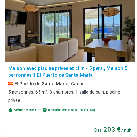
Maison avec piscine privée et clim - 5 pers., Maison 5
personnes à El Puerto de Santa María
El Puerto de Santa María, Cadix
5 personnes, 65 m², 3 chambres, 1 salle de bain, piscine
privée.
Ménage inclus
Annulation gratuite (J-60)
203 €
Dès
/ nuit