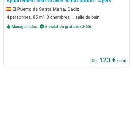
Appartement central avec climatisation - 4 pers.
El Puerto de Santa María, Cadix
4 personnes, 85 m², 3 chambres, 1 salle de bain.
Ménage inclus
Annulation gratuite (J-60)
123 €
Dès
/ nuit