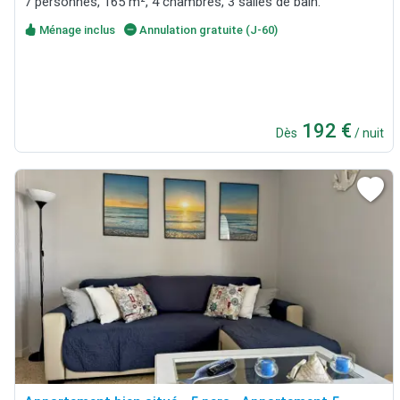
7 personnes, 165 m², 4 chambres, 3 salles de bain.
Ménage inclus
Annulation gratuite (J-60)
192 €
Dès
/ nuit