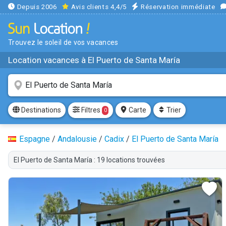
Depuis 2006
Avis clients 4,4/5
Réservation immédiate
Trouvez le soleil de vos vacances
Location vacances à El Puerto de Santa María
Filtres
Destinations
Carte
Trier
0
Espagne
/
Andalousie
/
Cadix
/
El Puerto de Santa María
El Puerto de Santa María : 19 locations trouvées