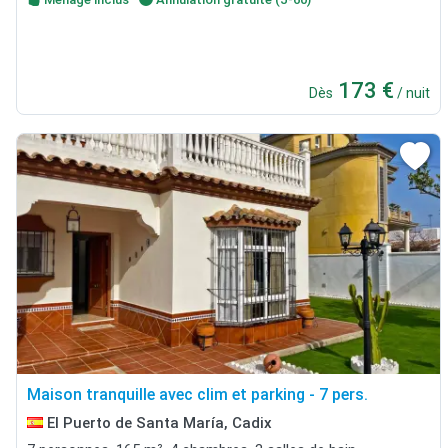
173 €
Dès
/ nuit
Maison tranquille avec clim et parking - 7 pers.
El Puerto de Santa María, Cadix