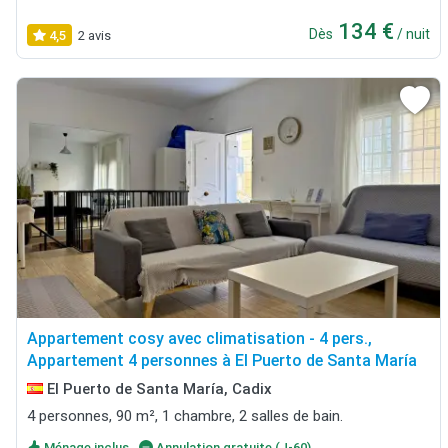
134 €
Dès
/ nuit
4,5
2 avis
Appartement cosy avec climatisation - 4 pers.,
Appartement 4 personnes à El Puerto de Santa María
El Puerto de Santa María, Cadix
4 personnes, 90 m², 1 chambre, 2 salles de bain.
Ménage inclus
Annulation gratuite (J-60)