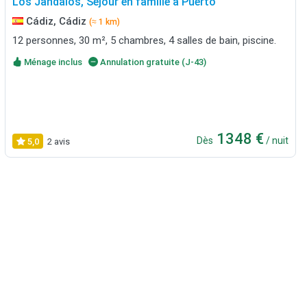
Los Jandalos, Séjour en famille à Puerto
Cádiz, Cádiz
(≈ 1 km)
12 personnes, 30 m², 5 chambres, 4 salles de bain, piscine.
Ménage inclus
Annulation gratuite (J-43)
1348 €
Dès
/ nuit
5,0
2 avis