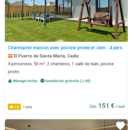
Charmante maison avec piscine privée et clim - 4 pers.
El Puerto de Santa María, Cadix
4 personnes, 50 m², 2 chambres, 1 salle de bain, piscine
privée.
Ménage inclus
Annulation gratuite (J-60)
151 €
Dès
/ nuit
5,0
1 avis