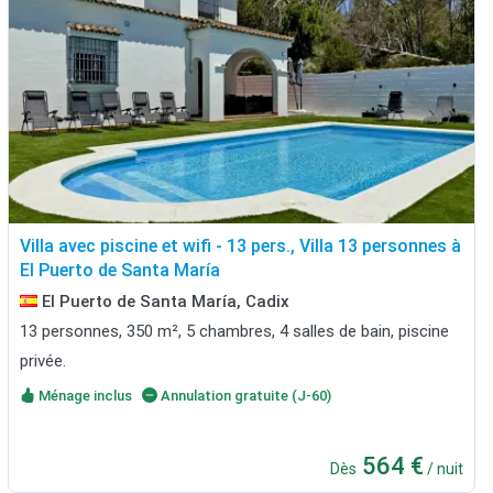
Villa avec piscine et wifi - 13 pers., Villa 13 personnes à
El Puerto de Santa María
El Puerto de Santa María, Cadix
13 personnes, 350 m², 5 chambres, 4 salles de bain, piscine
privée.
Ménage inclus
Annulation gratuite (J-60)
564 €
Dès
/ nuit