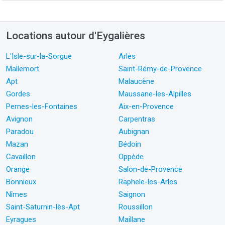
Locations autour d'Eygalières
L'Isle-sur-la-Sorgue
Arles
Mallemort
Saint-Rémy-de-Provence
Apt
Malaucène
Gordes
Maussane-les-Alpilles
Pernes-les-Fontaines
Aix-en-Provence
Avignon
Carpentras
Paradou
Aubignan
Mazan
Bédoin
Cavaillon
Oppède
Orange
Salon-de-Provence
Bonnieux
Raphele-les-Arles
Nîmes
Saignon
Saint-Saturnin-lès-Apt
Roussillon
Eyragues
Maillane