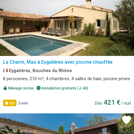
La Charm, Mas à Eygalières avec piscine chauffée
Eygalières, Bouches du Rhône
8 personnes, 210 m², 4 chambres, 4 salles de bain, piscine privée.
Ménage inclus
Annulation gratuite (J-43)
421 €
4,6
5 avis
Dès
/ nuit