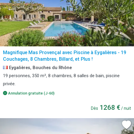
Magnifique Mas Provençal avec Piscine à Eygalières - 19
Couchages, 8 Chambres, Billard, et Plus !
Eygalières, Bouches du Rhône
19 personnes, 350 m², 8 chambres, 8 salles de bain, piscine
privée.
Annulation gratuite (J-60)
1268 €
Dès
/ nuit