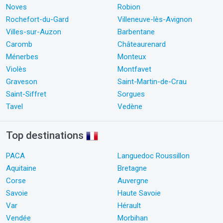
Noves
Robion
Rochefort-du-Gard
Villeneuve-lès-Avignon
Villes-sur-Auzon
Barbentane
Caromb
Châteaurenard
Ménerbes
Monteux
Violès
Montfavet
Graveson
Saint-Martin-de-Crau
Saint-Siffret
Sorgues
Tavel
Vedène
Top destinations
PACA
Languedoc Roussillon
Aquitaine
Bretagne
Corse
Auvergne
Savoie
Haute Savoie
Var
Hérault
Vendée
Morbihan