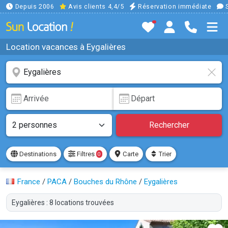
Depuis 2006
Avis clients 4,4/5
Réservation immédiate
S
Location vacances à Eygalières
Rechercher
Destinations
Filtres
Carte
Trier
0
France
/
PACA
/
Bouches du Rhône
/
Eygalières
Eygalières : 8 locations trouvées