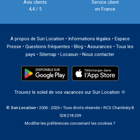
Avis clients
Service client
4,4 / 5
en France
A propos de Sun Location
•
Informations légales
•
Espace
Presse
•
Questions fréquentes
•
Blog
•
Assurances
•
Tous les
pays
•
Sitemap
•
Locasun
•
Nous contacter
Trouvez le soleil de vos vacances sur Sun Location 🌞
©
Sun Location
• 2006 - 2026 • Tous droits réservés • RCS Chambéry B
528 218 209
Modifier les préférences concernant les cookies ?