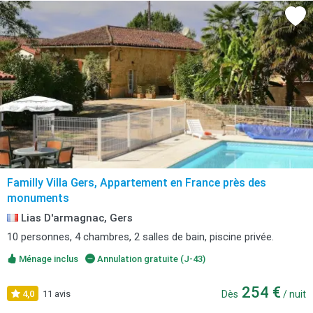
Familly Villa Gers, Appartement en France près des
monuments
Lias D'armagnac, Gers
10 personnes, 4 chambres, 2 salles de bain, piscine privée.
Ménage inclus
Annulation gratuite (J-43)
254 €
4,0
11 avis
Dès
/ nuit