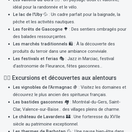
idéal pour la randonnée et le vélo.
Le lac de l'Uby 💦
: Un cadre parfait pour la baignade, la
pêche et les activités nautiques.
Les forêts de Gascogne 🌳
: Des sentiers ombragés pour
des balades ressourçantes.
Les marchés traditionnels 🛍️
: À la découverte des
produits du terroir dans une ambiance conviviale.
Les festivals et ferias 🎭
: Jazz in Marciac, festival
d’astronomie de Fleurance, fêtes gasconnes…
🚶‍♂️
Excursions et découvertes aux alentours
Les vignobles de l’Armagnac 🍇
: Visitez les domaines et
découvrez le plus ancien des spiritueux français.
Les bastides gasconnes 🏘
: Montréal-du-Gers, Saint-
Clar, Valence-sur-Baïse… des villages pleins de charme.
Le château de Lavardens 🏰
: Une forteresse du XVIIe
siècle au patrimoine exceptionnel.
Les thermes de Barbotan 💦
: Une pause bien-être dans