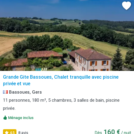
Grande Gite Bassoues, Chalet tranquille avec piscine
privée et vue
Bassoues, Gers
11 personnes, 180 m², 5 chambres, 3 salles de bain, piscine
privée.
Ménage inclus
160 €
4,5
8 avis
Dès
/ nuit