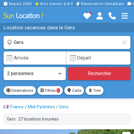
Depuis 2006
Avis clients 4,4/5
Réservation immédiate
S
Location vacances dans le Gers
Rechercher
Destinations
Filtres
Carte
Trier
0
France
/
Midi Pyrénées
/
Gers
Gers : 27 locations trouvées