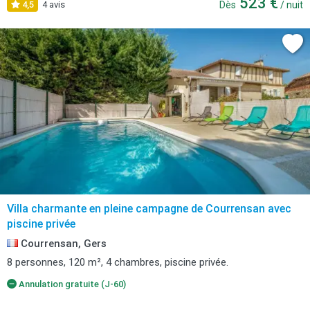
523 €
4,5
4 avis
Dès
/ nuit
Villa charmante en pleine campagne de Courrensan avec
piscine privée
Courrensan, Gers
8 personnes, 120 m², 4 chambres, piscine privée.
Annulation gratuite (J-60)