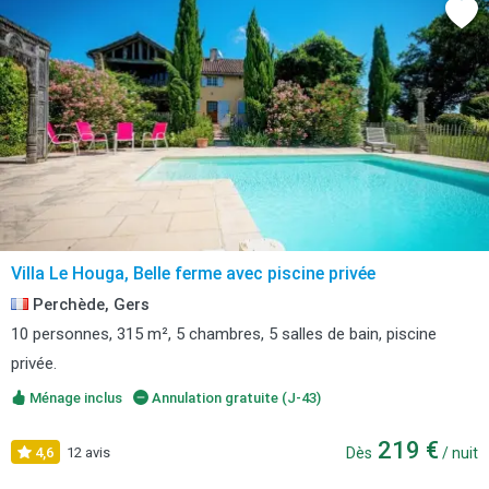
Villa Le Houga, Belle ferme avec piscine privée
Perchède, Gers
10 personnes, 315 m², 5 chambres, 5 salles de bain, piscine
privée.
Ménage inclus
Annulation gratuite (J-43)
219 €
4,6
12 avis
Dès
/ nuit