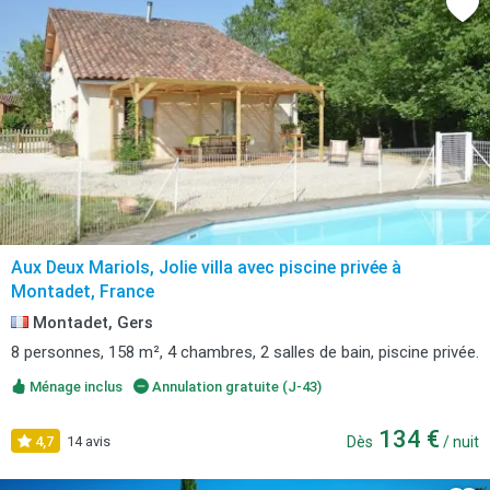
Aux Deux Mariols, Jolie villa avec piscine privée à
Montadet, France
Montadet, Gers
8 personnes, 158 m², 4 chambres, 2 salles de bain, piscine privée.
Ménage inclus
Annulation gratuite (J-43)
134 €
4,7
14 avis
Dès
/ nuit