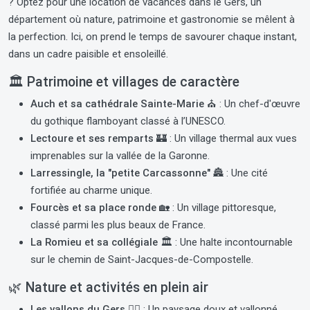
? Optez pour une location de vacances dans le Gers, un
département où nature, patrimoine et gastronomie se mêlent à
la perfection. Ici, on prend le temps de savourer chaque instant,
dans un cadre paisible et ensoleillé.
🏛️
Patrimoine et villages de caractère
Auch et sa cathédrale Sainte-Marie ⛪
: Un chef-d'œuvre
du gothique flamboyant classé à l’UNESCO.
Lectoure et ses remparts 🏰
: Un village thermal aux vues
imprenables sur la vallée de la Garonne.
Larressingle, la "petite Carcassonne" 🏯
: Une cité
fortifiée au charme unique.
Fourcès et sa place ronde 🏡
: Un village pittoresque,
classé parmi les plus beaux de France.
La Romieu et sa collégiale 🏛
: Une halte incontournable
sur le chemin de Saint-Jacques-de-Compostelle.
🌿
Nature et activités en plein air
Les vallons du Gers 🚶‍♂️
: Un paysage doux et vallonné,