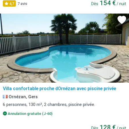
154 €
4,7
7 avis
Dès
/ nuit
Villa confortable proche dOrnézan avec piscine privée
Ornézan, Gers
6 personnes, 130 m², 2 chambres, piscine privée.
Annulation gratuite (J-60)
128 €
Dès
/ nuit