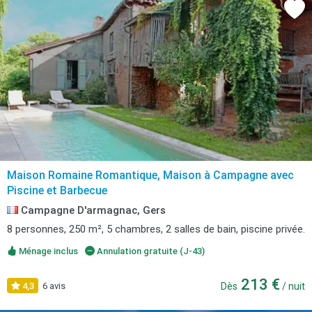
Maison Romaine Romantique, Maison à Campagne avec
Piscine et Barbecue
Campagne D'armagnac, Gers
8 personnes, 250 m², 5 chambres, 2 salles de bain, piscine privée.
Ménage inclus
Annulation gratuite (J-43)
213 €
4,3
6 avis
Dès
/ nuit