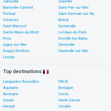
Jullouville
Granville
Barneville-Carteret
Saint-Pair-sur-Mer
Portbail
Saint-Germain-sur-Ay
Créances
Bréhal
Saint-Marcouf
Surtainville
Sainte-Marie-du-Mont
La Haye-du-Puits
Pirou
Donville-les-Bains
Isigny-sur-Mer
Denneville
Dragey-Ronthon
Hauteville-sur-Mer
Lessay
Top destinations
Languedoc Roussillon
PACA
Aquitaine
Bretagne
Auvergne
Corse
Savoie
Haute Savoie
Hérault
Vendée