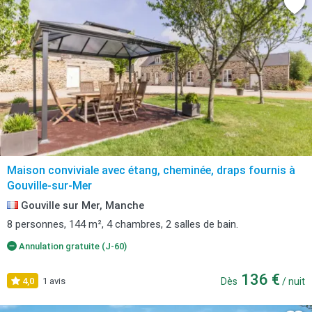
Maison conviviale avec étang, cheminée, draps fournis à
Gouville-sur-Mer
Gouville sur Mer, Manche
8 personnes, 144 m², 4 chambres, 2 salles de bain.
Annulation gratuite (J-60)
136 €
4,0
1 avis
Dès
/ nuit