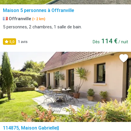
Maison 5 personnes à Offranville
Offranville
(≈ 2 km)
5 personnes, 2 chambres, 1 salle de bain.
114 €
5,0
1 avis
Dès
/ nuit
114875, Maison Gabrielle||