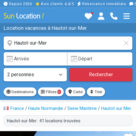
Depuis 2006
Avis clients 4,4/5
Réservation immédiate
S
Location vacances à Hautot-sur-Mer
Rechercher
Destinations
Filtres
Carte
Trier
0
France
/
Haute Normandie
/
Seine Maritime
/
Hautot sur Mer
Hautot-sur-Mer : 41 locations trouvées