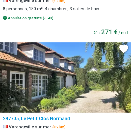
Varengeville sur mer
(≈ 2 km)
8 personnes, 180 m², 4 chambres, 3 salles de bain.
Annulation gratuite (J-43)
271 €
Dès
/ nuit
297705, Le Petit Clos Normand
Varengeville sur mer
(≈ 2 km)