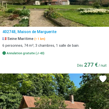
402748, Maison de Marguerite
Seine Maritime
(≈ 1 km)
6 personnes, 74 m², 3 chambres, 1 salle de bain.
Annulation gratuite (J-43)
277 €
Dès
/ nuit