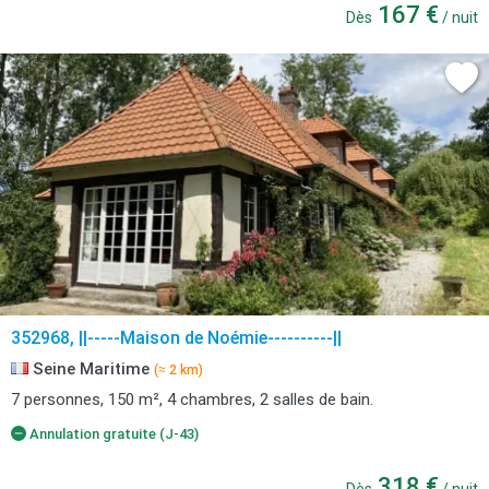
167 €
Dès
/ nuit
352968, ||-----Maison de Noémie----------||
Seine Maritime
(≈ 2 km)
7 personnes, 150 m², 4 chambres, 2 salles de bain.
Annulation gratuite (J-43)
318 €