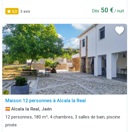
50 €
Dès
/ nuit
4,3
3 avis
Maison 12 personnes à Alcala la Real
Alcala la Real, Jaén
12 personnes, 180 m², 4 chambres, 3 salles de bain, piscine
privée.