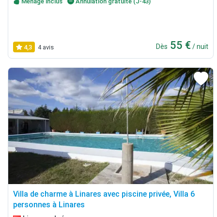
Ménage inclus
Annulation gratuite (J-43)
55 €
Dès
/ nuit
4,3
4 avis
Villa de charme à Linares avec piscine privée, Villa 6
personnes à Linares