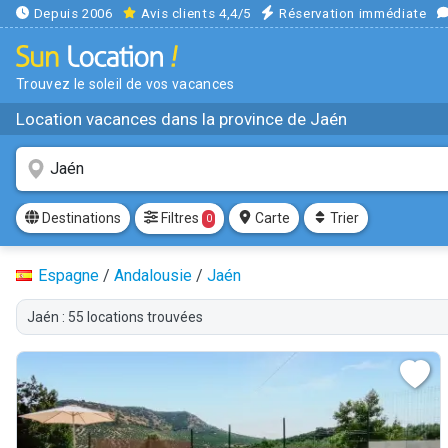
Depuis 2006
Avis clients 4,4/5
Réservation immédiate
Trouvez le soleil de vos vacances
Location vacances dans la province de Jaén
Filtres
Destinations
Carte
Trier
0
Espagne
/
Andalousie
/
Jaén
Jaén : 55 locations trouvées