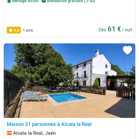
Ménage inclus
Annulation gratuite (J-43)
61 €
Dès
/ nuit
5,0
1 avis
Maison 21 personnes à Alcala la Real
Alcala la Real, Jaén