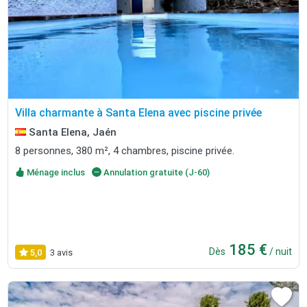
Villa charmante à Santa Elena avec piscine privée
Santa Elena, Jaén
8 personnes, 380 m², 4 chambres, piscine privée.
Ménage inclus
Annulation gratuite (J-60)
185 €
Dès
/ nuit
5,0
3 avis