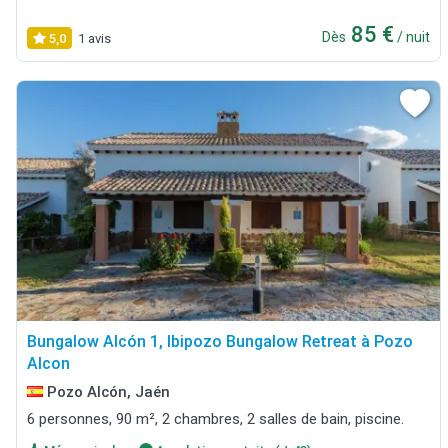
85 €
Dès
/ nuit
5,0
1 avis
Bungalow Alcón 1, Ibipozo Bungalow Retreat à Pozo
Alcon
Pozo Alcón, Jaén
6 personnes, 90 m², 2 chambres, 2 salles de bain, piscine.