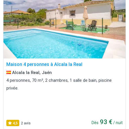
Maison 4 personnes à Alcala la Real
Alcala la Real, Jaén
4 personnes, 70 m², 2 chambres, 1 salle de bain, piscine
privée.
93 €
Dès
/ nuit
4,5
2 avis