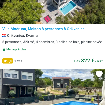
Villa Modruna, Maison 8 personnes à Crikvenica
Crikvenica, Kvarner
8 personnes, 320 m², 4 chambres, 3 salles de bain, piscine privée.
Ménage inclus
322 €
5,0
1 avis
Dès
/ nuit