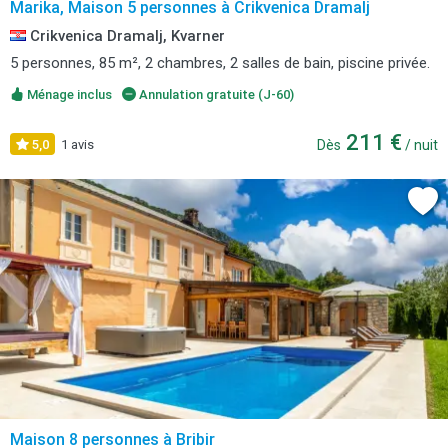
Marika, Maison 5 personnes à Crikvenica Dramalj
Crikvenica Dramalj, Kvarner
5 personnes, 85 m², 2 chambres, 2 salles de bain, piscine privée.
Ménage inclus
Annulation gratuite (J-60)
211 €
5,0
1 avis
Dès
/ nuit
Maison 8 personnes à Bribir