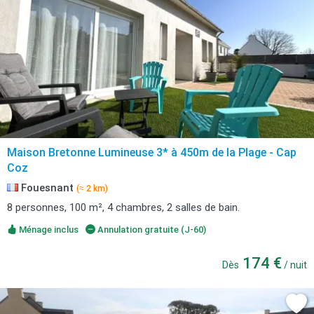
Maison Bretonne Lumineuse 3* à 450m de la Plage - Cap
Coz
Fouesnant
(≈ 2 km)
8 personnes, 100 m², 4 chambres, 2 salles de bain.
Ménage inclus
Annulation gratuite (J-60)
174 €
Dès
/ nuit