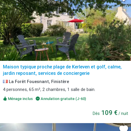
Maison typique proche plage de Kerleven et golf, calme,
jardin reposant, services de conciergerie
La Forêt Fouesnant, Finistère
4 personnes, 65 m², 2 chambres, 1 salle de bain.
Ménage inclus
Annulation gratuite (J-60)
109 €
Dès
/ nuit