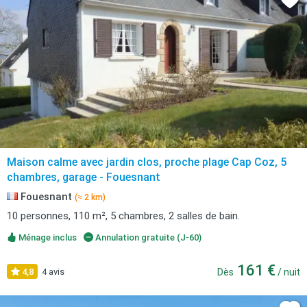
Maison calme avec jardin clos, proche plage Cap Coz, 5
chambres, garage - Fouesnant
Fouesnant
(≈ 2 km)
10 personnes, 110 m², 5 chambres, 2 salles de bain.
Ménage inclus
Annulation gratuite (J-60)
161 €
4,8
4 avis
Dès
/ nuit