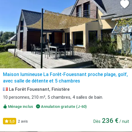
Maison lumineuse La Forêt-Fouesnant proche plage, golf,
avec salle de détente et 5 chambres
La Forêt Fouesnant, Finistère
10 personnes, 210 m², 5 chambres, 4 salles de bain.
Ménage inclus
Annulation gratuite (J-60)
236 €
5,0
2 avis
Dès
/ nuit