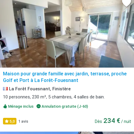
Maison pour grande famille avec jardin, terrasse, proche
Golf et Port à La Forêt-Fouesnant
La Forêt Fouesnant, Finistère
10 personnes, 230 m², 5 chambres, 4 salles de bain.
Ménage inclus
Annulation gratuite (J-60)
234 €
5,0
1 avis
Dès
/ nuit