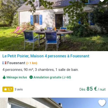
Le Petit Poirier, Maison 4 personnes à Fouesnant
Fouesnant
(≈ 1 km)
4 personnes, 90 m², 3 chambres, 1 salle de bain.
Ménage inclus
Annulation gratuite (J-60)
85 €
3,7
3 avis
Dès
/ nuit