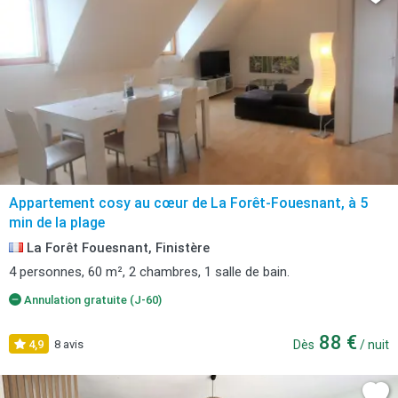
Appartement cosy au cœur de La Forêt-Fouesnant, à 5
min de la plage
La Forêt Fouesnant, Finistère
4 personnes, 60 m², 2 chambres, 1 salle de bain.
Annulation gratuite (J-60)
88 €
4,9
8 avis
Dès
/ nuit