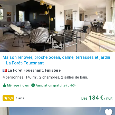
Maison rénovée, proche océan, calme, terrasses et jardin
– La Forêt-Fouesnant
La Forêt Fouesnant, Finistère
4 personnes, 140 m², 2 chambres, 2 salles de bain.
Ménage inclus
Annulation gratuite (J-60)
184 €
5,0
1 avis
Dès
/ nuit