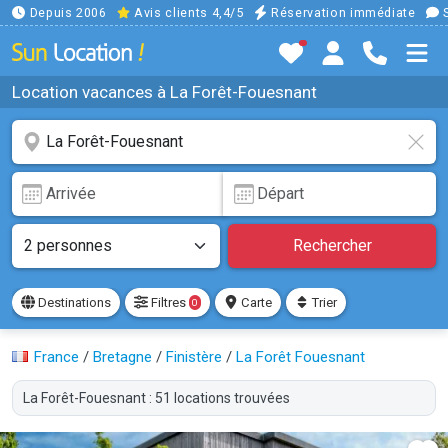
Depuis 2006
Avis clients 4,4/5
Réservation immédiate
S
Location vacances à La Forêt-Fouesnant
Rechercher
Destinations
Filtres
Carte
Trier
0
France
/
Bretagne
/
Finistère
/
La Forêt Fouesnant
La Forêt-Fouesnant : 51 locations trouvées