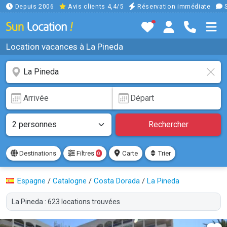
Depuis 2006
Avis clients 4,4/5
Réservation immédiate
S
Location vacances à La Pineda
Rechercher
Destinations
Filtres
Carte
Trier
0
Espagne
/
Catalogne
/
Costa Dorada
/
La Pineda
La Pineda : 623 locations trouvées