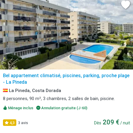
Bel appartement climatisé, piscines, parking, proche plage
- La Pineda
La Pineda, Costa Dorada
8 personnes, 90 m², 3 chambres, 2 salles de bain, piscine.
Ménage inclus
Annulation gratuite (J-60)
209 €
4,3
3 avis
Dès
/ nuit