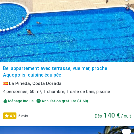
Bel appartement avec terrasse, vue mer, proche
Aquopolis, cuisine équipée
La Pineda, Costa Dorada
4 personnes, 50 m², 1 chambre, 1 salle de bain, piscine.
Ménage inclus
Annulation gratuite (J-60)
140 €
4,8
5 avis
Dès
/ nuit