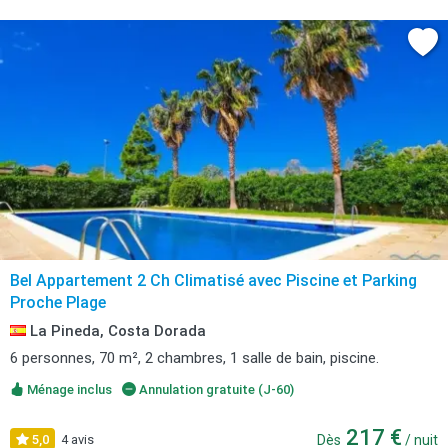
Bel Appartement 2 Ch Climatisé avec Piscine et Parking
Proche Plage
La Pineda, Costa Dorada
6 personnes, 70 m², 2 chambres, 1 salle de bain, piscine.
Ménage inclus
Annulation gratuite (J-60)
217 €
5,0
4 avis
Dès
/ nuit