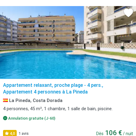
Appartement relaxant, proche plage - 4 pers.,
Appartement 4 personnes à La Pineda
La Pineda, Costa Dorada
4 personnes, 45 m², 1 chambre, 1 salle de bain, piscine.
Annulation gratuite (J-60)
106 €
4,0
1 avis
Dès
/ nuit