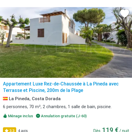
Appartement Luxe Rez-de-Chaussée à La Pineda avec
Terrasse et Piscine, 200m de la Plage
La Pineda, Costa Dorada
6 personnes, 70 m², 2 chambres, 1 salle de bain, piscine.
Ménage inclus
Annulation gratuite (J-60)
119 €
3,3
4 avis
Dès
/ nuit