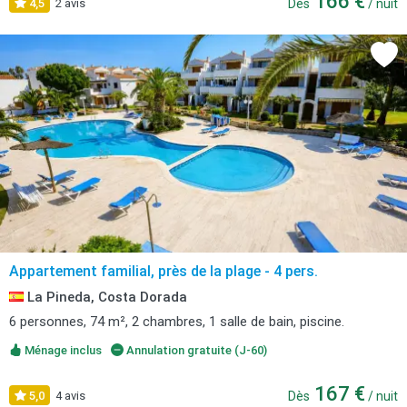
166 €
4,5
2 avis
Dès
/ nuit
Appartement familial, près de la plage - 4 pers.
La Pineda, Costa Dorada
6 personnes, 74 m², 2 chambres, 1 salle de bain, piscine.
Ménage inclus
Annulation gratuite (J-60)
167 €
5,0
4 avis
Dès
/ nuit