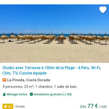
Studio avec Terrasse à 100m de la Plage - 4 Pers, Wi-Fi,
Clim, TV, Cuisine équipée
La Pineda, Costa Dorada
4 personnes, 25 m², 1 chambre, 1 salle de bain.
Ménage inclus
Annulation gratuite (J-60)
77 €
4,7
16 avis
Dès
/ nuit