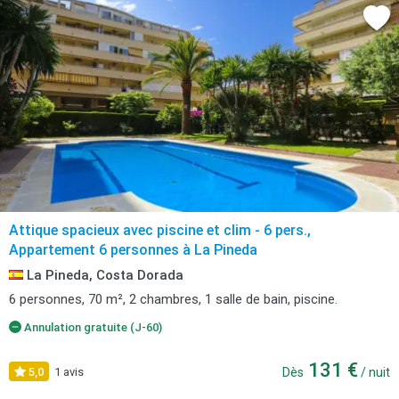
Attique spacieux avec piscine et clim - 6 pers.,
Appartement 6 personnes à La Pineda
La Pineda, Costa Dorada
6 personnes, 70 m², 2 chambres, 1 salle de bain, piscine.
Annulation gratuite (J-60)
131 €
5,0
1 avis
Dès
/ nuit