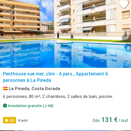
Penthouse vue mer, clim - 6 pers., Appartement 6
personnes à La Pineda
La Pineda, Costa Dorada
6 personnes, 80 m², 2 chambres, 2 salles de bain, piscine.
Annulation gratuite (J-60)
131 €
4,3
4 avis
Dès
/ nuit