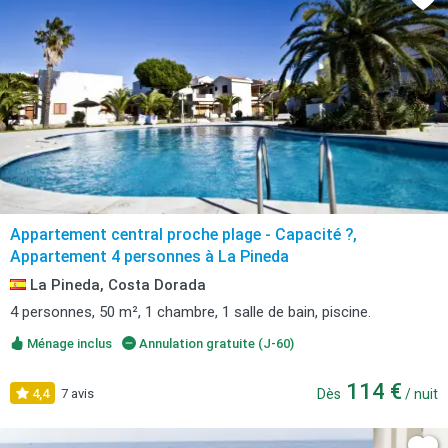
Appartement central proche plage - Capacité ?,
Appartement 4 personnes à La Pineda
La Pineda, Costa Dorada
4 personnes, 50 m², 1 chambre, 1 salle de bain, piscine.
Ménage inclus
Annulation gratuite (J-60)
114 €
4,4
7 avis
Dès
/ nuit