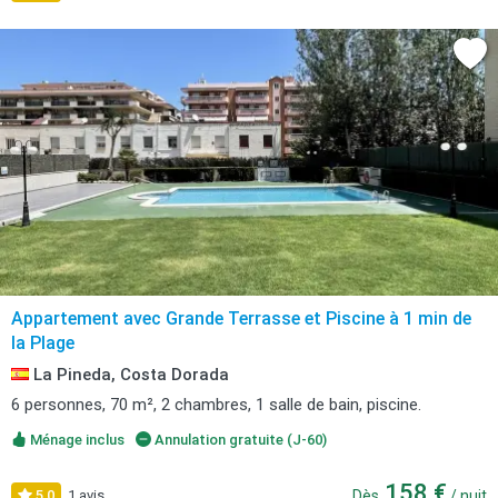
Appartement avec Grande Terrasse et Piscine à 1 min de
la Plage
La Pineda, Costa Dorada
6 personnes, 70 m², 2 chambres, 1 salle de bain, piscine.
Ménage inclus
Annulation gratuite (J-60)
158 €
5,0
1 avis
Dès
/ nuit