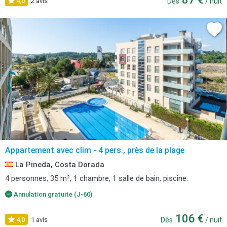
4,0
2 avis
Dès
/ nuit
Appartement avec clim - 4 pers., près de la plage
La Pineda, Costa Dorada
4 personnes, 35 m², 1 chambre, 1 salle de bain, piscine.
Annulation gratuite (J-60)
106 €
4,0
1 avis
Dès
/ nuit