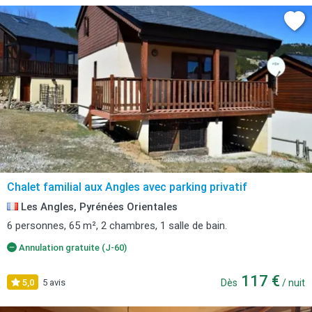
Chalet familial aux Angles avec parking privatif
Les Angles, Pyrénées Orientales
6 personnes, 65 m², 2 chambres, 1 salle de bain.
Annulation gratuite (J-60)
117 €
5,0
5 avis
Dès
/ nuit