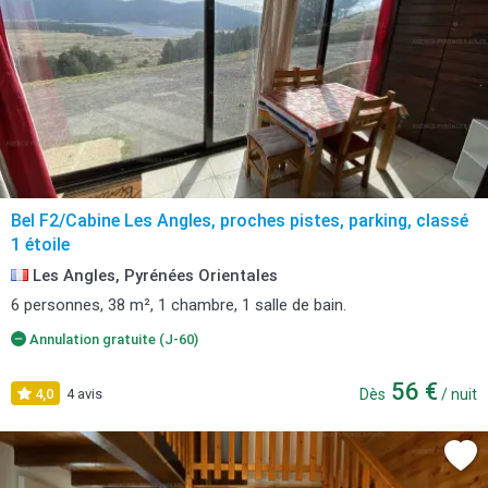
Bel F2/Cabine Les Angles, proches pistes, parking, classé
1 étoile
Les Angles, Pyrénées Orientales
6 personnes, 38 m², 1 chambre, 1 salle de bain.
Annulation gratuite (J-60)
56 €
4,0
4 avis
Dès
/ nuit