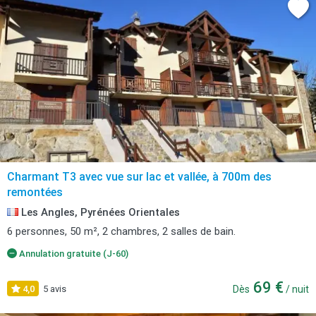
Charmant T3 avec vue sur lac et vallée, à 700m des
remontées
Les Angles, Pyrénées Orientales
6 personnes, 50 m², 2 chambres, 2 salles de bain.
Annulation gratuite (J-60)
69 €
4,0
5 avis
Dès
/ nuit