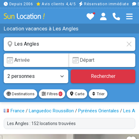
Depuis 2006
Avis clients 4,4/5
Réservation immédiate
S
Location vacances à Les Angles
Rechercher
Destinations
Filtres
Carte
Trier
0
France
/
Languedoc Roussillon
/
Pyrénées Orientales
/
Les An
Les Angles : 152 locations trouvées