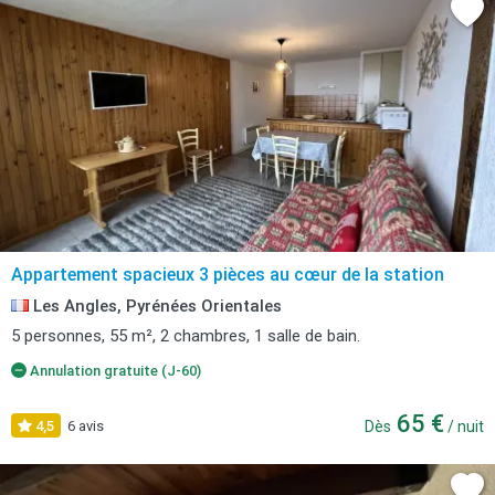
Appartement spacieux 3 pièces au cœur de la station
Les Angles, Pyrénées Orientales
5 personnes, 55 m², 2 chambres, 1 salle de bain.
Annulation gratuite (J-60)
65 €
4,5
6 avis
Dès
/ nuit