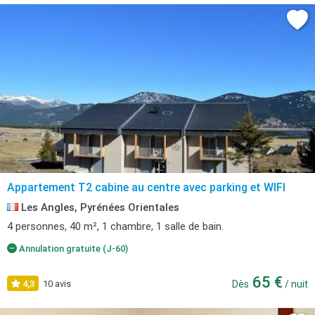
Appartement T2 cabine au centre avec parking et WIFI
Les Angles, Pyrénées Orientales
4 personnes, 40 m², 1 chambre, 1 salle de bain.
Annulation gratuite (J-60)
65 €
4,3
10 avis
Dès
/ nuit