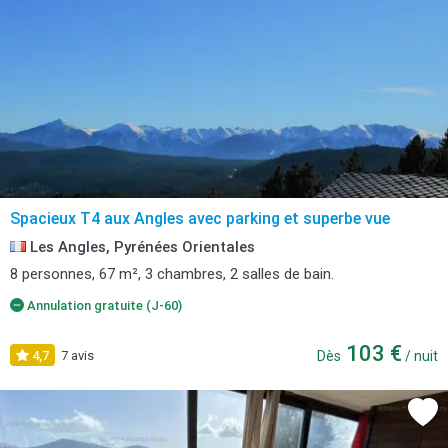
Spacieux T4 aux Angles avec parking et superbe vue
Les Angles, Pyrénées Orientales
8 personnes, 67 m², 3 chambres, 2 salles de bain.
Annulation gratuite (J-60)
103 €
4,7
7 avis
Dès
/ nuit