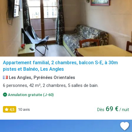
Appartement familial, 2 chambres, balcon S-E, à 30m
pistes et Balnéo, Les Angles
Les Angles, Pyrénées Orientales
6 personnes, 42 m², 2 chambres, 5 salles de bain.
Annulation gratuite (J-60)
69 €
4,5
10 avis
Dès
/ nuit