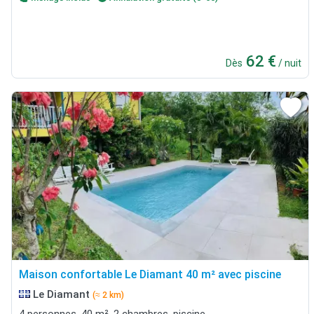
62 €
Dès
/ nuit
Maison confortable Le Diamant 40 m² avec piscine
Le Diamant
(≈ 2 km)
4 personnes, 40 m², 2 chambres, piscine.