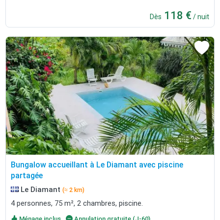
118 €
Dès
/ nuit
Bungalow accueillant à Le Diamant avec piscine
partagée
Le Diamant
(≈ 2 km)
4 personnes, 75 m², 2 chambres, piscine.
Ménage inclus
Annulation gratuite (J-60)