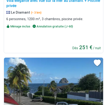
Villa élégante avec vue sur la mer au Diamant + Piscine
privée
Le Diamant
(≈ 3 km)
6 personnes, 1200 m², 3 chambres, piscine privée.
Ménage inclus
Annulation gratuite (J-60)
251 €
Dès
/ nuit