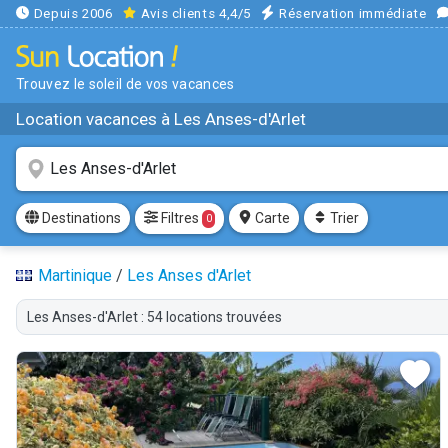
Depuis 2006
Avis clients 4,4/5
Réservation immédiate
Trouvez le soleil de vos vacances
Location vacances à Les Anses-d'Arlet
Filtres
Destinations
Carte
Trier
0
Martinique
/
Les Anses d'Arlet
Les Anses-d'Arlet : 54 locations trouvées