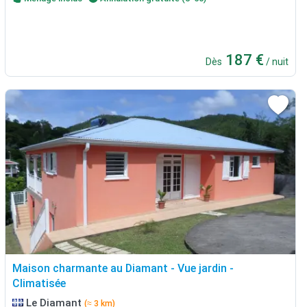
187 €
Dès
/ nuit
Maison charmante au Diamant - Vue jardin -
Climatisée
Le Diamant
(≈ 3 km)