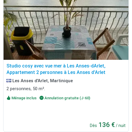
Studio cosy avec vue mer à Les Anses-dArlet,
Appartement 2 personnes à Les Anses d'Arlet
Les Anses d'Arlet, Martinique
2 personnes, 50 m².
Ménage inclus
Annulation gratuite (J-60)
136 €
Dès
/ nuit