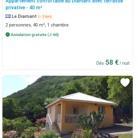
Appartement confortable au Diamant avec terrasse
privative - 40 m²
Le Diamant
(≈ 3 km)
2 personnes, 40 m², 1 chambre.
Annulation gratuite (J-60)
58 €
Dès
/ nuit