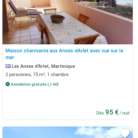
Maison charmante aux Anses-dArlet avec vue sur la
mer
Les Anses d'Arlet, Martinique
2 personnes, 75 m², 1 chambre.
Annulation gratuite (J-60)
95 €
Dès
/ nuit