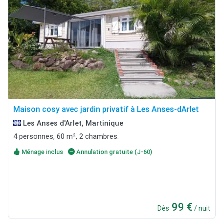
Maison cosy avec jardin privatif à Les Anses-dArlet
Les Anses d'Arlet, Martinique
4 personnes, 60 m², 2 chambres.
Ménage inclus
Annulation gratuite (J-60)
99 €
Dès
/ nuit