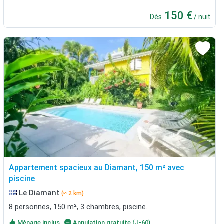
150 €
Dès
/ nuit
Appartement spacieux au Diamant, 150 m² avec
piscine
Le Diamant
(≈ 2 km)
8 personnes, 150 m², 3 chambres, piscine.
Ménage inclus
Annulation gratuite (J-60)