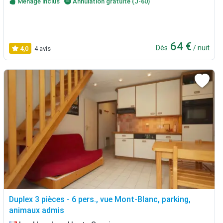
Ménage inclus
Annulation gratuite (J-60)
64 €
Dès
/ nuit
4,0
4 avis
Duplex 3 pièces - 6 pers., vue Mont-Blanc, parking,
animaux admis