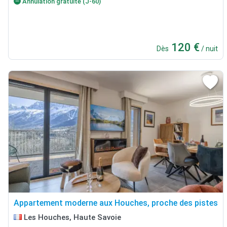
Annulation gratuite (J-60)
120 €
Dès
/ nuit
Appartement moderne aux Houches, proche des pistes
Les Houches, Haute Savoie