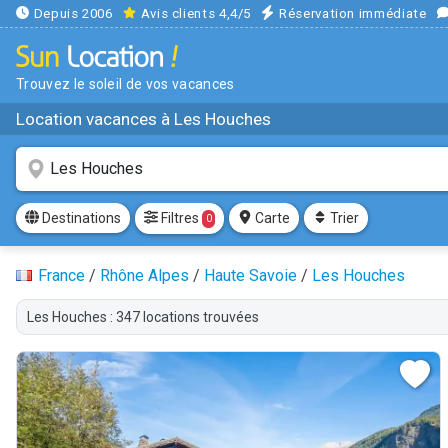
Depuis 2006
Avis clients 4,4/5
Réservation immédiate
Trouvez le soleil de vos vacances
Location vacances à Les Houches
Filtres
Destinations
Carte
Trier
0
France
/
Rhône Alpes
/
Haute Savoie
/
Les Houches
Les Houches : 347 locations trouvées