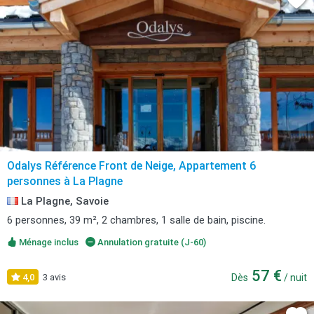
Odalys Référence Front de Neige, Appartement 6
personnes à La Plagne
La Plagne, Savoie
6 personnes, 39 m², 2 chambres, 1 salle de bain, piscine.
Ménage inclus
Annulation gratuite (J-60)
57 €
4,0
3 avis
Dès
/ nuit