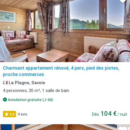
Charmant appartement rénové, 4 pers, pied des pistes,
proche commerces
La Plagne, Savoie
4 personnes, 30 m², 1 salle de bain.
Annulation gratuite (J-60)
104 €
4,9
9 avis
Dès
/ nuit