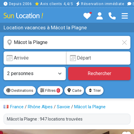
Depuis 2006
Avis clients 4,4/5
Réservation immédiate
S
Location vacances à Mâcot la Plagne
Rechercher
Destinations
Filtres
Carte
Trier
0
France
/
Rhône Alpes
/
Savoie
/
Mâcot la Plagne
Mâcot la Plagne : 947 locations trouvées