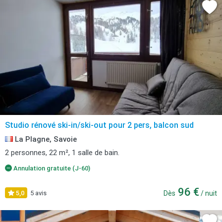
Studio rénové ski-in/ski-out pour 2 pers, balcon sud
La Plagne, Savoie
2 personnes, 22 m², 1 salle de bain.
Annulation gratuite (J-60)
96 €
5,0
5 avis
Dès
/ nuit