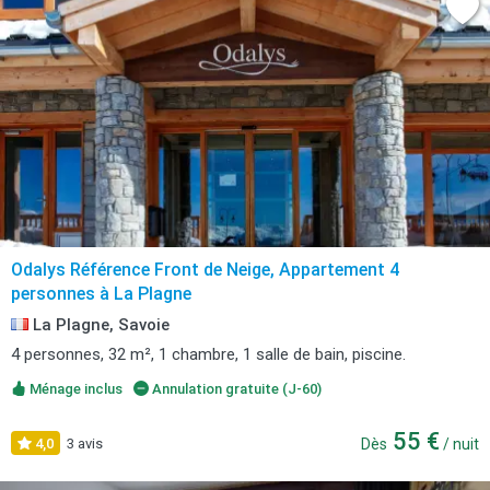
Odalys Référence Front de Neige, Appartement 4
personnes à La Plagne
La Plagne, Savoie
4 personnes, 32 m², 1 chambre, 1 salle de bain, piscine.
Ménage inclus
Annulation gratuite (J-60)
55 €
4,0
3 avis
Dès
/ nuit