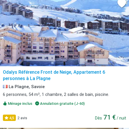
Odalys Référence Front de Neige, Appartement 6
personnes à La Plagne
La Plagne, Savoie
6 personnes, 54 m², 1 chambre, 2 salles de bain, piscine.
Ménage inclus
Annulation gratuite (J-60)
71 €
4,5
2 avis
Dès
/ nuit