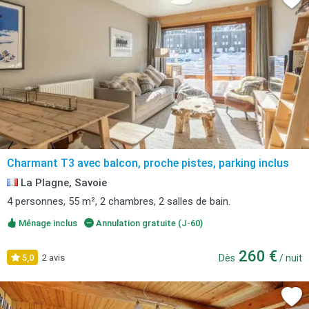
Charmant T3 avec balcon, proche pistes, parking inclus
La Plagne, Savoie
4 personnes, 55 m², 2 chambres, 2 salles de bain.
Ménage inclus
Annulation gratuite (J-60)
260 €
5,0
2 avis
Dès
/ nuit