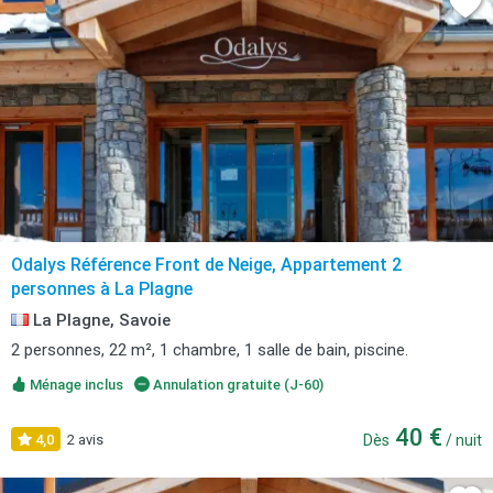
Odalys Référence Front de Neige, Appartement 2
personnes à La Plagne
La Plagne, Savoie
2 personnes, 22 m², 1 chambre, 1 salle de bain, piscine.
Ménage inclus
Annulation gratuite (J-60)
40 €
4,0
2 avis
Dès
/ nuit