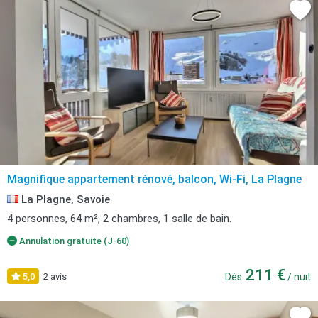
Magnifique appartement rénové, balcon, Wi-Fi, La Plagne
La Plagne, Savoie
4 personnes, 64 m², 2 chambres, 1 salle de bain.
Annulation gratuite (J-60)
211 €
5,0
2 avis
Dès
/ nuit