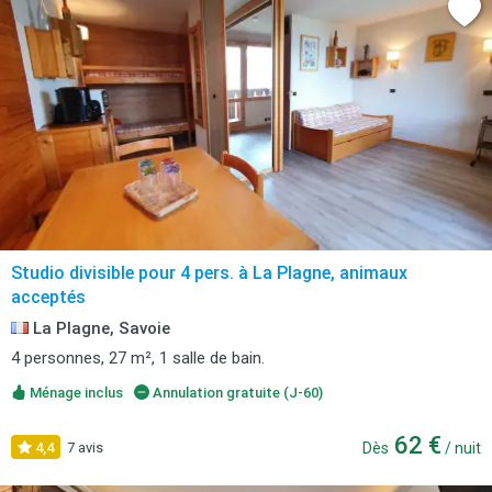
Studio divisible pour 4 pers. à La Plagne, animaux
acceptés
La Plagne, Savoie
4 personnes, 27 m², 1 salle de bain.
Ménage inclus
Annulation gratuite (J-60)
62 €
4,4
7 avis
Dès
/ nuit