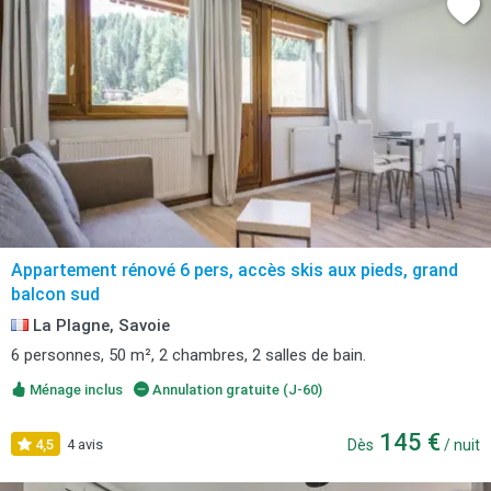
Appartement rénové 6 pers, accès skis aux pieds, grand
balcon sud
La Plagne, Savoie
6 personnes, 50 m², 2 chambres, 2 salles de bain.
Ménage inclus
Annulation gratuite (J-60)
145 €
4,5
4 avis
Dès
/ nuit