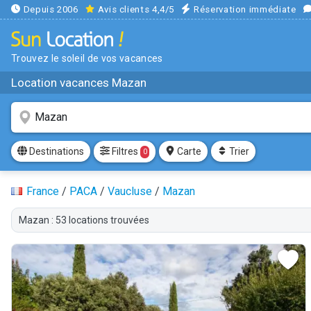
Depuis 2006
Avis clients 4,4/5
Réservation immédiate
Trouvez le soleil de vos vacances
Location vacances Mazan
Filtres
Destinations
Carte
Trier
0
France
/
PACA
/
Vaucluse
/
Mazan
Mazan : 53 locations trouvées