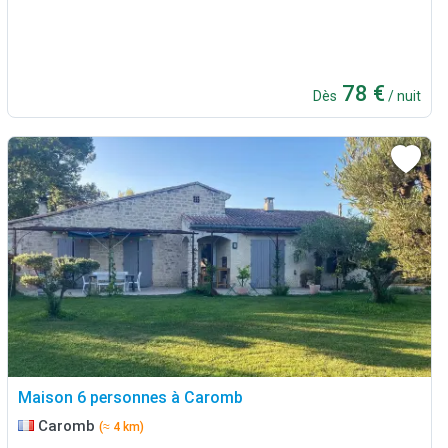
78 €
Dès
/ nuit
Maison 6 personnes à Caromb
Caromb
(≈ 4 km)