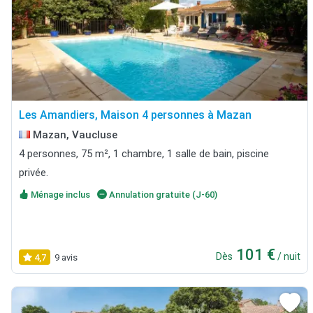
Les Amandiers, Maison 4 personnes à Mazan
Mazan, Vaucluse
4 personnes, 75 m², 1 chambre, 1 salle de bain, piscine
privée.
Ménage inclus
Annulation gratuite (J-60)
101 €
Dès
/ nuit
4,7
9 avis