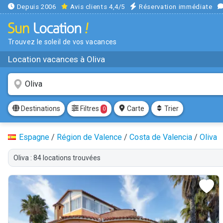
Depuis 2006
Avis clients 4,4/5
Réservation immédiate
Trouvez le soleil de vos vacances
Location vacances à Oliva
Filtres
Destinations
Carte
Trier
0
Espagne
/
Région de Valence
/
Costa de Valencia
/
Oliva
Oliva : 84 locations trouvées