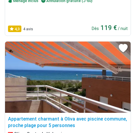
Ménage inclus
Annulation gratuite (J-60)
119 €
Dès
/ nuit
4,3
4 avis
Appartement charmant à Oliva avec piscine commune,
proche plage pour 5 personnes