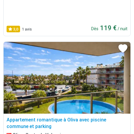
119 €
Dès
/ nuit
3,0
1 avis
Appartement romantique à Oliva avec piscine
commune et parking