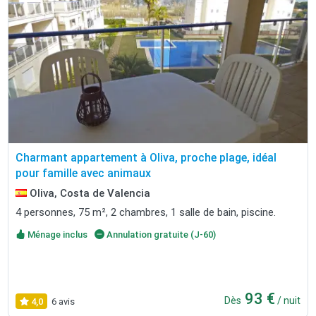
Charmant appartement à Oliva, proche plage, idéal
pour famille avec animaux
Oliva, Costa de Valencia
4 personnes, 75 m², 2 chambres, 1 salle de bain, piscine.
Ménage inclus
Annulation gratuite (J-60)
93 €
Dès
/ nuit
4,0
6 avis