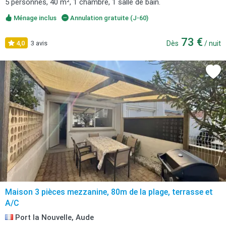
5 personnes, 40 m², 1 chambre, 1 salle de bain.
Ménage inclus
Annulation gratuite (J-60)
73 €
4,0
3 avis
Dès
/ nuit
Maison 3 pièces mezzanine, 80m de la plage, terrasse et
A/C
Port la Nouvelle, Aude