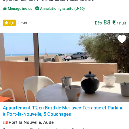
Ménage inclus
Annulation gratuite (J-60)
88 €
3,0
1 avis
Dès
/ nuit
Appartement T2 en Bord de Mer avec Terrasse et Parking
à Port-la-Nouvelle, 5 Couchages
Port la Nouvelle, Aude