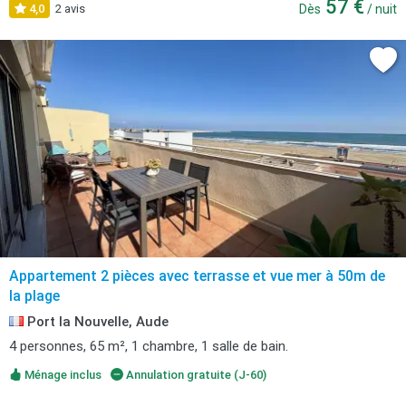
57 €
4,0
2 avis
Dès
/ nuit
Appartement 2 pièces avec terrasse et vue mer à 50m de
la plage
Port la Nouvelle, Aude
4 personnes, 65 m², 1 chambre, 1 salle de bain.
Ménage inclus
Annulation gratuite (J-60)