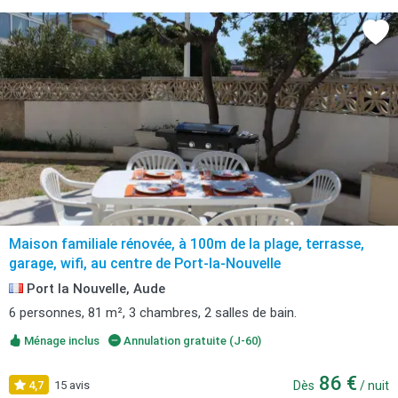
Maison familiale rénovée, à 100m de la plage, terrasse,
garage, wifi, au centre de Port-la-Nouvelle
Port la Nouvelle, Aude
6 personnes, 81 m², 3 chambres, 2 salles de bain.
Ménage inclus
Annulation gratuite (J-60)
86 €
4,7
15 avis
Dès
/ nuit