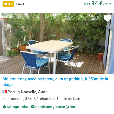
84 €
3,0
1 avis
Dès
/ nuit
Maison cosy avec terrasse, clim et parking, à 250m de la
plage
Port la Nouvelle, Aude
4 personnes, 35 m², 1 chambre, 1 salle de bain.
Ménage inclus
Annulation gratuite (J-60)