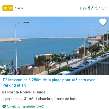
87 €
5,0
1 avis
Dès
/ nuit
T2 Mezzanine à 250m de la plage pour 4/5 pers avec
Parking et TV
Port la Nouvelle, Aude
4 personnes, 31 m², 1 chambre, 1 salle de bain.
Annulation gratuite (J-60)