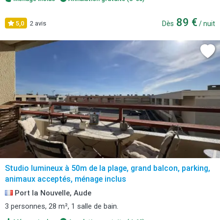
89 €
5,0
2 avis
Dès
/ nuit
Studio lumineux à 50m de la plage, grand balcon, parking,
animaux acceptés, ménage inclus
Port la Nouvelle, Aude
3 personnes, 28 m², 1 salle de bain.