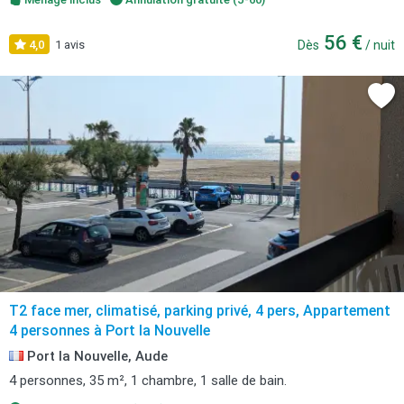
56 €
4,0
1 avis
Dès
/ nuit
T2 face mer, climatisé, parking privé, 4 pers, Appartement
4 personnes à Port la Nouvelle
Port la Nouvelle, Aude
4 personnes, 35 m², 1 chambre, 1 salle de bain.