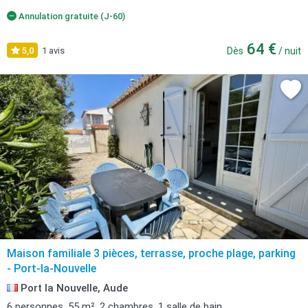
Annulation gratuite (J-60)
64 €
5,0
1 avis
Dès
/ nuit
Maison familiale 3 pièces, terrasse, proche plage, parking
- Port-la-Nouvelle
Port la Nouvelle, Aude
6 personnes, 55 m², 2 chambres, 1 salle de bain.