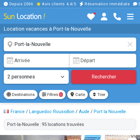
Depuis 2006
Avis clients 4,4/5
Réservation immédiate
S
Location vacances à Port-la-Nouvelle
Rechercher
Destinations
Filtres
Carte
Trier
0
France
/
Languedoc Roussillon
/
Aude
/
Port la Nouvelle
Port-la-Nouvelle : 95 locations trouvées