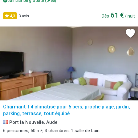
Annulation gratuite (J-60)
61 €
4,3
3 avis
Dès
/ nuit
Charmant T4 climatisé pour 6 pers, proche plage, jardin,
parking, terrasse, tout équipé
Port la Nouvelle, Aude
6 personnes, 50 m², 3 chambres, 1 salle de bain.