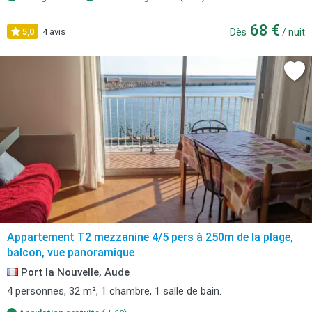
68 €
5,0
4 avis
Dès
/ nuit
Appartement T2 mezzanine 4/5 pers à 250m de la plage,
balcon, vue panoramique
Port la Nouvelle, Aude
4 personnes, 32 m², 1 chambre, 1 salle de bain.