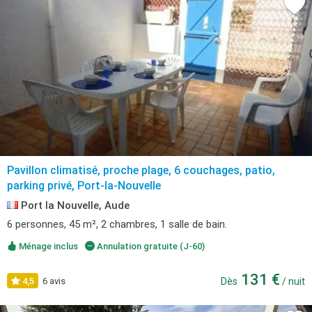
Pavillon climatisé, proche plage, 6 couchages, patio,
parking privé, Port-la-Nouvelle
Port la Nouvelle, Aude
6 personnes, 45 m², 2 chambres, 1 salle de bain.
Ménage inclus
Annulation gratuite (J-60)
131 €
4,5
6 avis
Dès
/ nuit