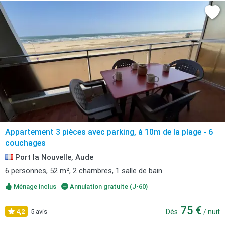
Appartement 3 pièces avec parking, à 10m de la plage - 6
couchages
Port la Nouvelle, Aude
6 personnes, 52 m², 2 chambres, 1 salle de bain.
Ménage inclus
Annulation gratuite (J-60)
75 €
4,2
5 avis
Dès
/ nuit