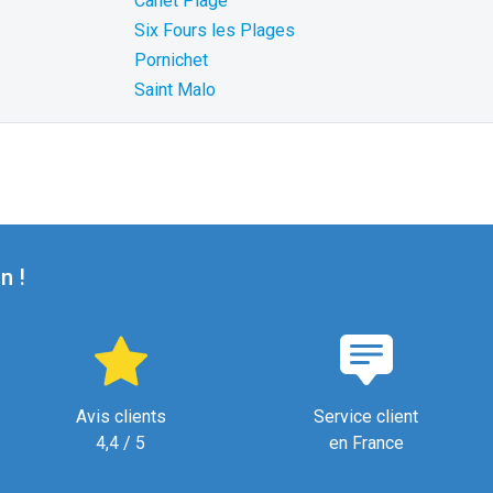
Canet Plage
Six Fours les Plages
Pornichet
Saint Malo
n !
Avis clients
Service client
4,4 / 5
en France