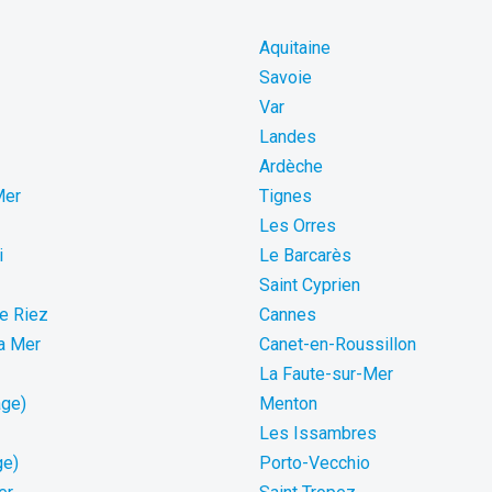
Aquitaine
Savoie
Var
Landes
Ardèche
Mer
Tignes
Les Orres
i
Le Barcarès
Saint Cyprien
de Riez
Cannes
La Mer
Canet-en-Roussillon
La Faute-sur-Mer
age)
Menton
Les Issambres
ge)
Porto-Vecchio