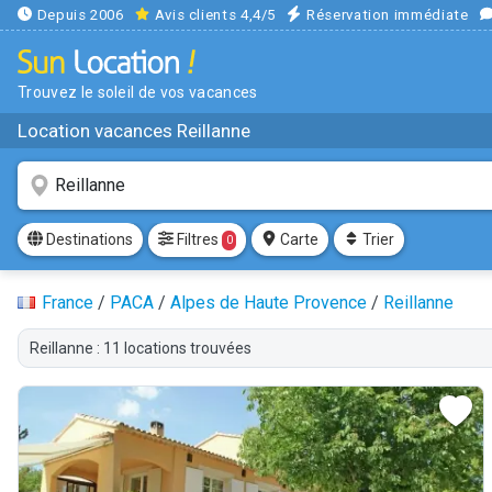
Depuis 2006
Avis clients 4,4/5
Réservation immédiate
Trouvez le soleil de vos vacances
Location vacances Reillanne
Filtres
Destinations
Carte
Trier
0
France
/
PACA
/
Alpes de Haute Provence
/
Reillanne
Reillanne : 11 locations trouvées