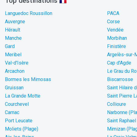
Top destinations
Languedoc Roussillon
PACA
Auvergne
Corse
Hérault
Vendée
Manche
Morbihan
Gard
Finistère
Meribel
Argelès-sur-
Val-d'Isère
Cap d'Agde
Arcachon
Le Grau du Ro
Bormes les Mimosas
Biscarrosse
Gruissan
Saint Hilaire 
La Grande Motte
Saint Pierre 
Courchevel
Collioure
Carnac
Narbonne (Pl
Port Leucate
Saint Raphael
Moliets (Plage)
Mimizan (Pla