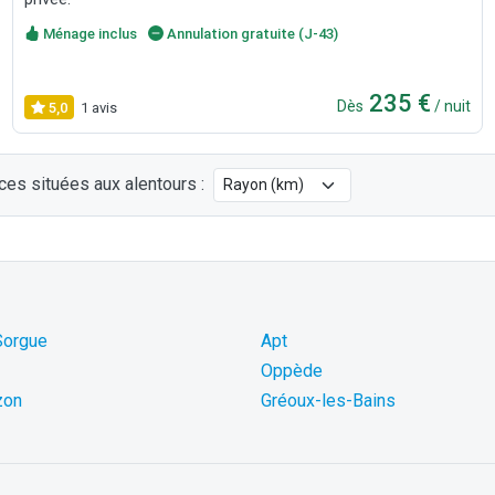
Ménage inclus
Annulation gratuite (J-43)
235 €
Dès
/ nuit
5,0
1 avis
ces situées aux alentours :
-Sorgue
Apt
Oppède
zon
Gréoux-les-Bains