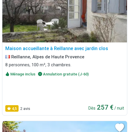
Maison accueillante à Reillanne avec jardin clos
Reillanne, Alpes de Haute Provence
8 personnes, 100 m², 3 chambres.
Ménage inclus
Annulation gratuite (J-60)
257 €
Dès
/ nuit
4,5
2 avis