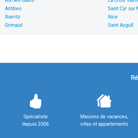
Aix-les-Bains
La Croix Valm
Antibes
Saint Cyr sur
Biarritz
Nice
Grimaud
Saint Aygulf
Ré
Spécialiste
Maisons de vacances,
depuis 2006
villas et appartements