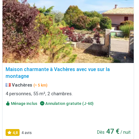
Maison charmante à Vachères avec vue sur la
montagne
Vachères
(≈ 5 km)
4 personnes, 55 m², 2 chambres.
Ménage inclus
Annulation gratuite (J-60)
47 €
Dès
/ nuit
4,8
4 avis