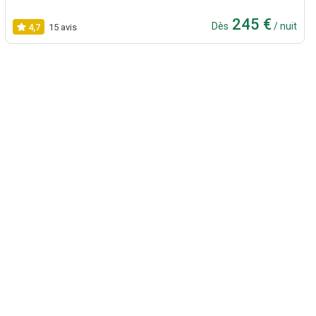
245 €
Dès
/ nuit
4,7
15 avis