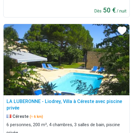
50 €
Dès
/ nuit
LA LUBERONNE - Liodrey, Villa à Céreste avec piscine
privée
Céreste
(≈ 6 km)
6 personnes, 200 m², 4 chambres, 3 salles de bain, piscine
privée.