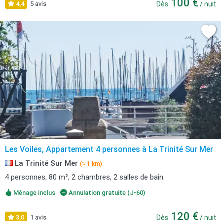
100 €
4,4
5 avis
Dès
/ nuit
Les Voiles, Appartement 4 personnes à La Trinité Sur Mer
La Trinité Sur Mer
(≈ 1 km)
4 personnes, 80 m², 2 chambres, 2 salles de bain.
Ménage inclus
Annulation gratuite (J-60)
120 €
3,0
1 avis
Dès
/ nuit