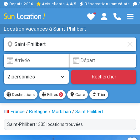
Depuis 2006
Avis clients 4,4/5
Réservation immédiate
S
Location vacances à Saint-Philibert
Rechercher
Destinations
Filtres
Carte
Trier
0
France
/
Bretagne
/
Morbihan
/
Saint Philibert
Saint-Philibert : 335 locations trouvées