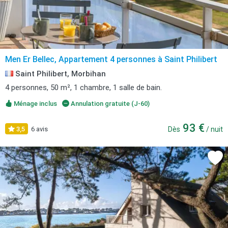
Men Er Bellec, Appartement 4 personnes à Saint Philibert
Saint Philibert, Morbihan
4 personnes, 50 m², 1 chambre, 1 salle de bain.
Ménage inclus
Annulation gratuite (J-60)
93 €
3,5
6 avis
Dès
/ nuit