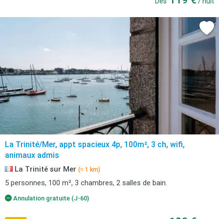
Dès
/ nuit
La Trinité/Mer, appt spacieux 4p, 100m², 3 ch, wifi,
animaux admis
La Trinité sur Mer
(≈ 1 km)
5 personnes, 100 m², 3 chambres, 2 salles de bain.
Annulation gratuite (J-60)