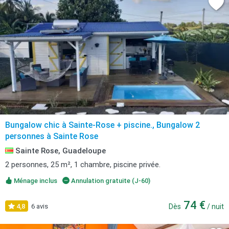
Bungalow chic à Sainte-Rose + piscine., Bungalow 2
personnes à Sainte Rose
Sainte Rose, Guadeloupe
2 personnes, 25 m², 1 chambre, piscine privée.
Ménage inclus
Annulation gratuite (J-60)
74 €
4,8
6 avis
Dès
/ nuit