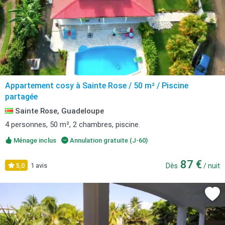
Appartement cosy à Sainte Rose / 50 m² / Piscine
partagée
Sainte Rose, Guadeloupe
4 personnes, 50 m², 2 chambres, piscine.
Ménage inclus
Annulation gratuite (J-60)
87 €
5,0
1 avis
Dès
/ nuit