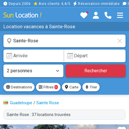
Depuis 2006
Avis clients 4,4/5
Réservation immédiate
S
Location vacances à Sainte-Rose
Rechercher
Destinations
Filtres
Carte
Trier
0
Guadeloupe
/
Sainte Rose
Sainte-Rose : 37 locations trouvées