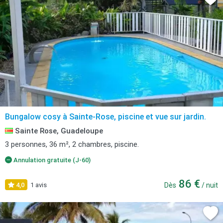
Bungalow cosy à Sainte-Rose, piscine et vue sur jardin.
Sainte Rose, Guadeloupe
3 personnes, 36 m², 2 chambres, piscine.
Annulation gratuite (J-60)
86 €
4,0
1 avis
Dès
/ nuit