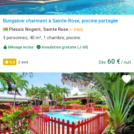
Bungalow charmant à Sainte-Rose, piscine partagée
Plessis Nogent, Sainte Rose
(≈ 4 km)
3 personnes, 40 m², 1 chambre, piscine.
Ménage inclus
Annulation gratuite (J-60)
60 €
5,0
2 avis
Dès
/ nuit