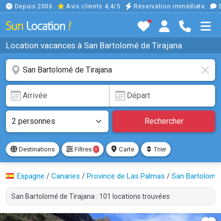
Depuis 2006
Avis clients 4,4/5
Réservation immédiate
S
Location vacances à San Bartolomé de Tirajana
Rechercher
Destinations
Filtres
Carte
Trier
0
Espagne
/
Canaries
/
Province de Las Palmas
/
San Bartolomé 
San Bartolomé de Tirajana : 101 locations trouvées