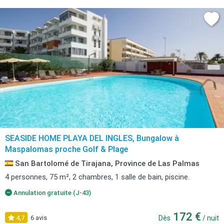
SEASIDE HOME PLAYA DEL INGLES, Bungalow à
Maspalomas proche Golf & Plage
San Bartolomé de Tirajana, Province de Las Palmas
4 personnes, 75 m², 2 chambres, 1 salle de bain, piscine.
Annulation gratuite (J-43)
172 €
4,7
6 avis
Dès
/ nuit