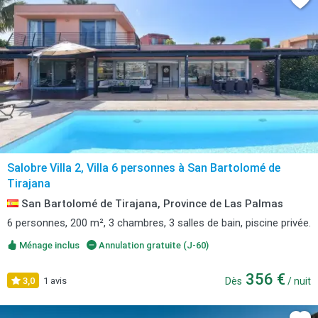
Salobre Villa 2, Villa 6 personnes à San Bartolomé de
Tirajana
San Bartolomé de Tirajana, Province de Las Palmas
6 personnes, 200 m², 3 chambres, 3 salles de bain, piscine privée.
Ménage inclus
Annulation gratuite (J-60)
356 €
3,0
1 avis
Dès
/ nuit