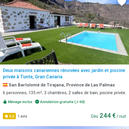
Deux maisons canariennes rénovées avec jardin et piscine
privée à Tunte, Gran Canaria
San Bartolomé de Tirajana, Province de Las Palmas
6 personnes, 135 m², 3 chambres, 2 salles de bain, piscine privée.
Ménage inclus
Annulation gratuite (J-60)
244 €
5,0
1 avis
Dès
/ nuit