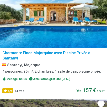
Charmante Finca Majorquine avec Piscine Privée à
Santanyí
Santanyí, Majorque
4 personnes, 95 m², 2 chambres, 1 salle de bain, piscine privée.
Ménage inclus
Annulation gratuite (J-60)
157 €
4,9
14 avis
Dès
/ nuit