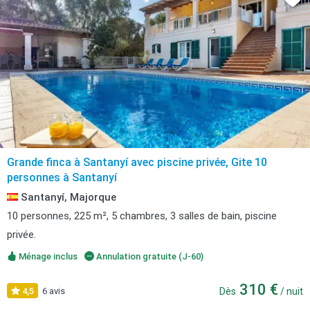
Grande finca à Santanyí avec piscine privée, Gite 10
personnes à Santanyí
Santanyí, Majorque
10 personnes, 225 m², 5 chambres, 3 salles de bain, piscine
privée.
Ménage inclus
Annulation gratuite (J-60)
310 €
4,5
6 avis
Dès
/ nuit