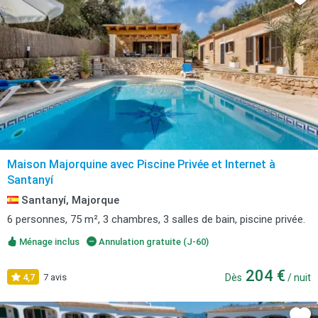
Maison Majorquine avec Piscine Privée et Internet à
Santanyí
Santanyí, Majorque
6 personnes, 75 m², 3 chambres, 3 salles de bain, piscine privée.
Ménage inclus
Annulation gratuite (J-60)
204 €
4,7
7 avis
Dès
/ nuit