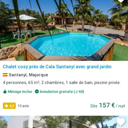
Chalet cosy près de Cala Santanyí avec grand jardin
Santanyí, Majorque
4 personnes, 65 m², 2 chambres, 1 salle de bain, piscine privée.
Ménage inclus
Annulation gratuite (J-60)
157 €
4,9
15 avis
Dès
/ nuit