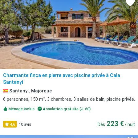
Charmante finca en pierre avec piscine privée à Cala
Santanyí
Santanyí, Majorque
6 personnes, 150 m², 3 chambres, 3 salles de bain, piscine privée.
Ménage inclus
Annulation gratuite (J-60)
223 €
4,6
10 avis
Dès
/ nuit