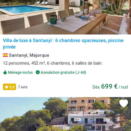
Villa de luxe à Santanyí : 6 chambres spacieuses, piscine
privée
Santanyí, Majorque
12 personnes, 452 m², 6 chambres, 6 salles de bain.
Ménage inclus
Annulation gratuite (J-60)
699 €
5,0
7 avis
Dès
/ nuit