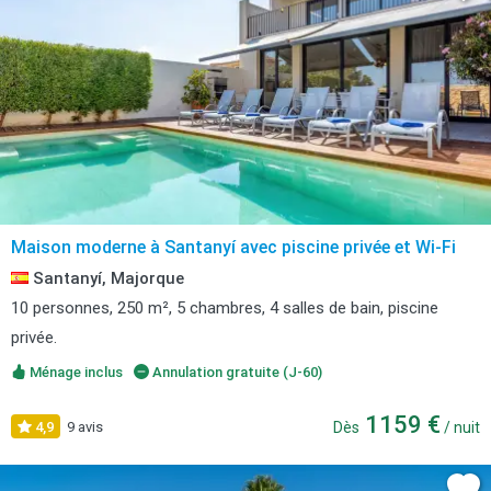
Maison moderne à Santanyí avec piscine privée et Wi-Fi
Santanyí, Majorque
10 personnes, 250 m², 5 chambres, 4 salles de bain, piscine
privée.
Ménage inclus
Annulation gratuite (J-60)
1159 €
4,9
9 avis
Dès
/ nuit