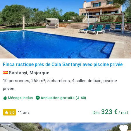
Finca rustique près de Cala Santanyí avec piscine privée
Santanyí, Majorque
10 personnes, 265 m², 5 chambres, 4 salles de bain, piscine
privée.
Ménage inclus
Annulation gratuite (J-60)
323 €
5,0
11 avis
Dès
/ nuit