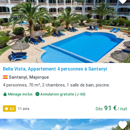
Bella Vista, Appartement 4 personnes à Santanyí
Santanyí, Majorque
4 personnes, 70 m², 2 chambres, 1 salle de bain, piscine.
Ménage inclus
Annulation gratuite (J-60)
91 €
4,2
11 avis
Dès
/ nuit