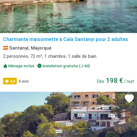
Charmante maisonnette à Cala Santanyi pour 2 adultes
Santanyí, Majorque
2 personnes, 72 m², 1 chambre, 1 salle de bain.
Ménage inclus
Annulation gratuite (J-60)
198 €
4,8
6 avis
Dès
/ nuit