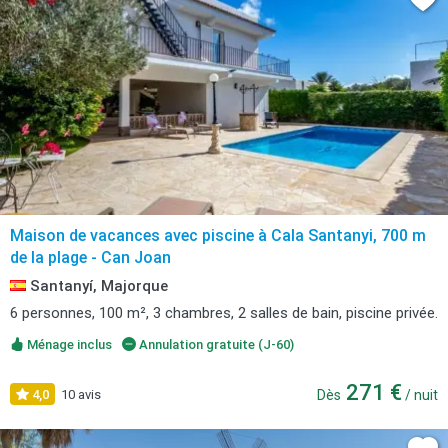
Maison de vacances avec piscine à Cala Santanyi, 700 m
de la plage - Can Joan
Santanyí, Majorque
6 personnes, 100 m², 3 chambres, 2 salles de bain, piscine privée.
Ménage inclus
Annulation gratuite (J-60)
271 €
4,0
10 avis
Dès
/ nuit