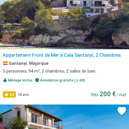
Appartement Front de Mer à Cala Santanyí, 2 Chambres
Santanyí, Majorque
5 personnes, 94 m², 2 chambres, 2 salles de bain.
Ménage inclus
Annulation gratuite (J-60)
200 €
4,8
18 avis
Dès
/ nuit