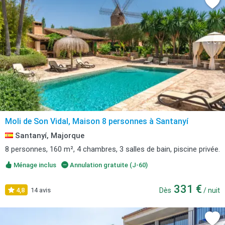
Moli de Son Vidal, Maison 8 personnes à Santanyí
Santanyí, Majorque
8 personnes, 160 m², 4 chambres, 3 salles de bain, piscine privée.
Ménage inclus
Annulation gratuite (J-60)
331 €
4,8
14 avis
Dès
/ nuit