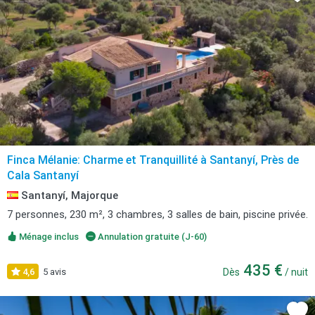
Finca Mélanie: Charme et Tranquillité à Santanyí, Près de
Cala Santanyí
Santanyí, Majorque
7 personnes, 230 m², 3 chambres, 3 salles de bain, piscine privée.
Ménage inclus
Annulation gratuite (J-60)
435 €
4,6
5 avis
Dès
/ nuit