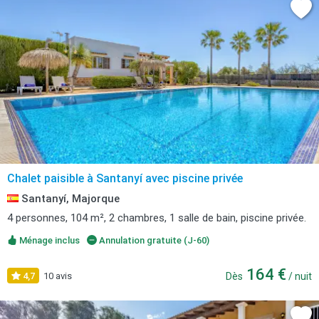
Chalet paisible à Santanyí avec piscine privée
Santanyí, Majorque
4 personnes, 104 m², 2 chambres, 1 salle de bain, piscine privée.
Ménage inclus
Annulation gratuite (J-60)
164 €
4,7
10 avis
Dès
/ nuit