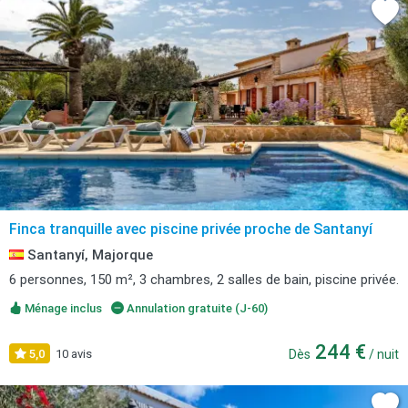
Finca tranquille avec piscine privée proche de Santanyí
Santanyí, Majorque
6 personnes, 150 m², 3 chambres, 2 salles de bain, piscine privée.
Ménage inclus
Annulation gratuite (J-60)
244 €
5,0
10 avis
Dès
/ nuit