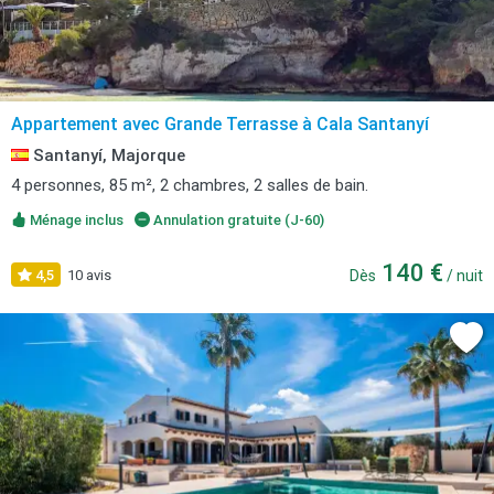
Appartement avec Grande Terrasse à Cala Santanyí
Santanyí, Majorque
4 personnes, 85 m², 2 chambres, 2 salles de bain.
Ménage inclus
Annulation gratuite (J-60)
140 €
4,5
10 avis
Dès
/ nuit