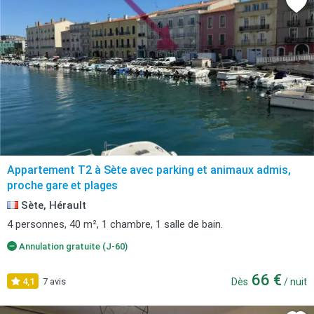
Appartement T2 à Sète avec parking et animaux admis,
proche gare et plages
Sète, Hérault
4 personnes, 40 m², 1 chambre, 1 salle de bain.
Annulation gratuite (J-60)
66 €
4,1
7 avis
Dès
/ nuit