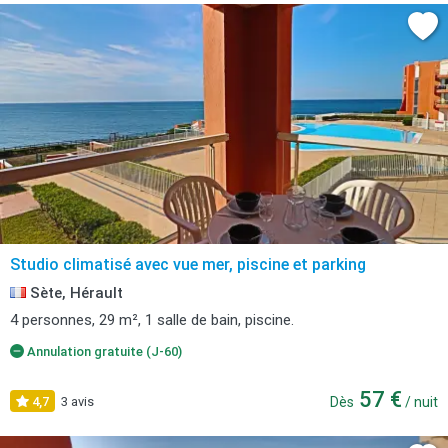
Studio climatisé avec vue mer, piscine et parking
Sète, Hérault
4 personnes, 29 m², 1 salle de bain, piscine.
Annulation gratuite (J-60)
57 €
4,7
3 avis
Dès
/ nuit