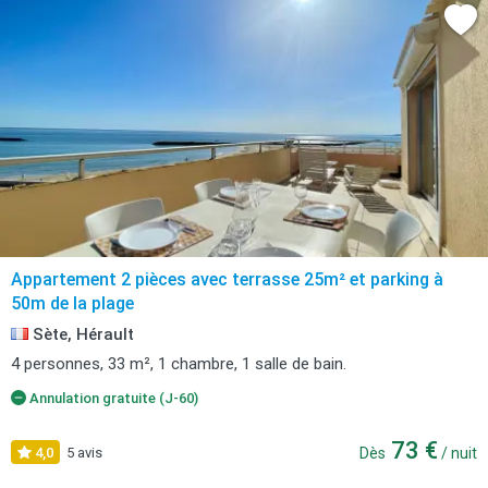
Appartement 2 pièces avec terrasse 25m² et parking à
50m de la plage
Sète, Hérault
4 personnes, 33 m², 1 chambre, 1 salle de bain.
Annulation gratuite (J-60)
73 €
4,0
5 avis
Dès
/ nuit