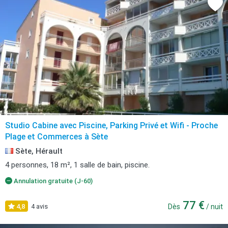
Studio Cabine avec Piscine, Parking Privé et Wifi - Proche
Plage et Commerces à Sète
Sète, Hérault
4 personnes, 18 m², 1 salle de bain, piscine.
Annulation gratuite (J-60)
77 €
4,8
4 avis
Dès
/ nuit