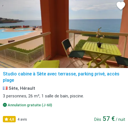
Studio cabine à Sète avec terrasse, parking privé, accès
plage
Sète, Hérault
3 personnes, 26 m², 1 salle de bain, piscine.
Annulation gratuite (J-60)
57 €
4,8
4 avis
Dès
/ nuit