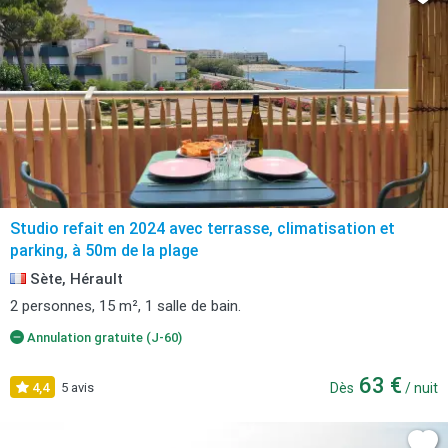
Studio refait en 2024 avec terrasse, climatisation et
parking, à 50m de la plage
Sète, Hérault
2 personnes, 15 m², 1 salle de bain.
Annulation gratuite (J-60)
63 €
4,4
5 avis
Dès
/ nuit