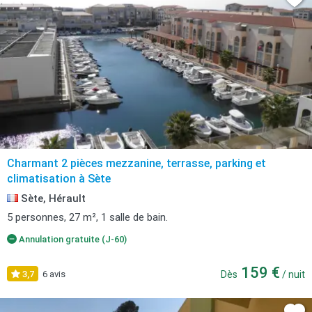
Charmant 2 pièces mezzanine, terrasse, parking et
climatisation à Sète
Sète, Hérault
5 personnes, 27 m², 1 salle de bain.
Annulation gratuite (J-60)
159 €
3,7
6 avis
Dès
/ nuit