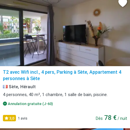
T2 avec Wifi incl., 4 pers, Parking à Sète, Appartement 4
personnes à Sète
Sète, Hérault
4 personnes, 40 m², 1 chambre, 1 salle de bain, piscine.
Annulation gratuite (J-60)
78 €
3,0
1 avis
Dès
/ nuit