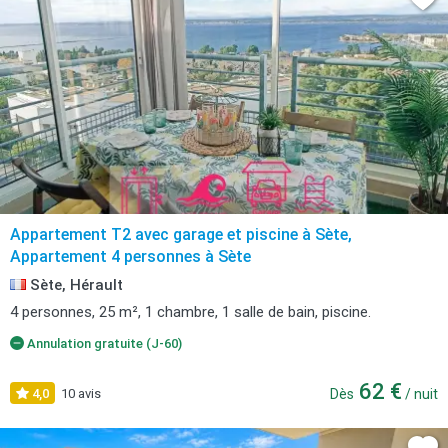
Appartement T2 avec garage et piscine à Sète,
Appartement 4 personnes à Sète
Sète, Hérault
4 personnes, 25 m², 1 chambre, 1 salle de bain, piscine.
Annulation gratuite (J-60)
62 €
4,0
10 avis
Dès
/ nuit