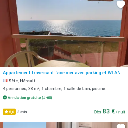
Appartement traversant face mer avec parking et WLAN
Sète, Hérault
4 personnes, 38 m², 1 chambre, 1 salle de bain, piscine.
Annulation gratuite (J-60)
83 €
5,0
3 avis
Dès
/ nuit