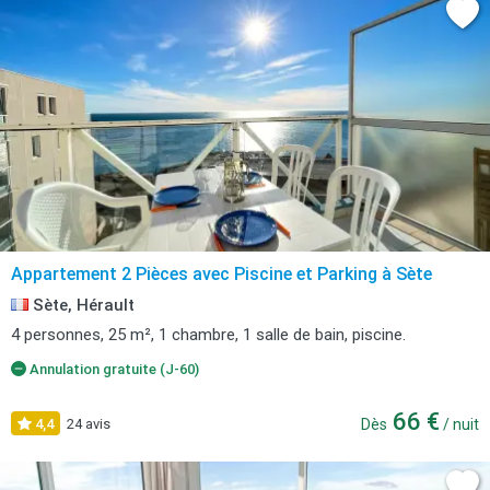
Appartement 2 Pièces avec Piscine et Parking à Sète
Sète, Hérault
4 personnes, 25 m², 1 chambre, 1 salle de bain, piscine.
Annulation gratuite (J-60)
66 €
4,4
24 avis
Dès
/ nuit