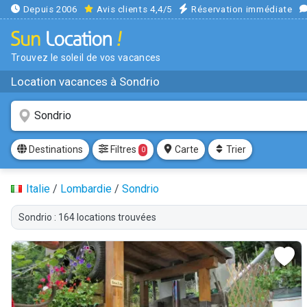
Depuis 2006
Avis clients 4,4/5
Réservation immédiate
Trouvez le soleil de vos vacances
Location vacances à Sondrio
Filtres
Destinations
Carte
Trier
0
Italie
/
Lombardie
/
Sondrio
Sondrio : 164 locations trouvées