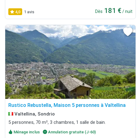
181 €
Dès
/ nuit
4,0
1 avis
Rustico Rebustella, Maison 5 personnes à Valtellina
Valtellina, Sondrio
5 personnes, 70 m², 3 chambres, 1 salle de bain.
Ménage inclus
Annulation gratuite (J-60)