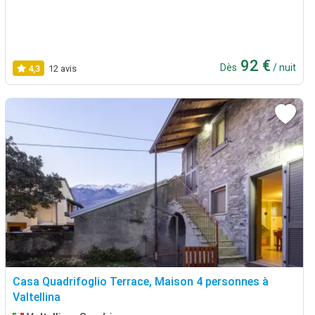
92 €
Dès
/ nuit
4,3
12 avis
Casa Quadrifoglio Terrace, Maison 4 personnes à
Valtellina