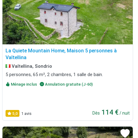
La Quiete Mountain Home, Maison 5 personnes à
Valtellina
Valtellina, Sondrio
5 personnes, 65 m², 2 chambres, 1 salle de bain.
Ménage inclus
Annulation gratuite (J-60)
114 €
Dès
/ nuit
5,0
1 avis