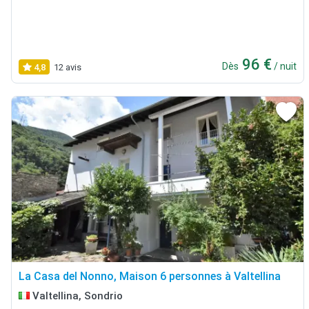
96 €
Dès
/ nuit
4,8
12 avis
La Casa del Nonno, Maison 6 personnes à Valtellina
Valtellina, Sondrio