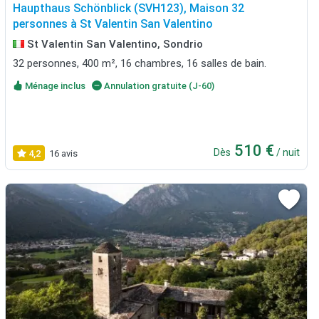
Haupthaus Schönblick (SVH123), Maison 32
personnes à St Valentin San Valentino
St Valentin San Valentino, Sondrio
32 personnes, 400 m², 16 chambres, 16 salles de bain.
Ménage inclus
Annulation gratuite (J-60)
510 €
Dès
/ nuit
4,2
16 avis