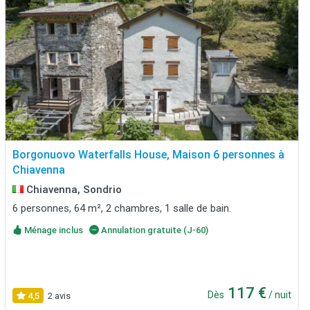
Borgonuovo Waterfalls House, Maison 6 personnes à
Chiavenna
Chiavenna, Sondrio
6 personnes, 64 m², 2 chambres, 1 salle de bain.
Ménage inclus
Annulation gratuite (J-60)
117 €
Dès
/ nuit
4,5
2 avis