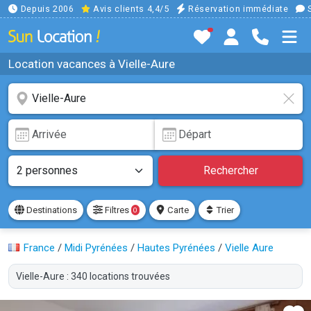
Depuis 2006
Avis clients 4,4/5
Réservation immédiate
S
Location vacances à Vielle-Aure
Rechercher
Destinations
Filtres
Carte
Trier
0
France
/
Midi Pyrénées
/
Hautes Pyrénées
/
Vielle Aure
Vielle-Aure : 340 locations trouvées