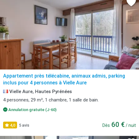
Appartement près télécabine, animaux admis, parking
inclus pour 4 personnes à Vielle Aure
Vielle Aure, Hautes Pyrénées
4 personnes, 29 m², 1 chambre, 1 salle de bain.
Annulation gratuite (J-60)
60 €
4,0
5 avis
Dès
/ nuit