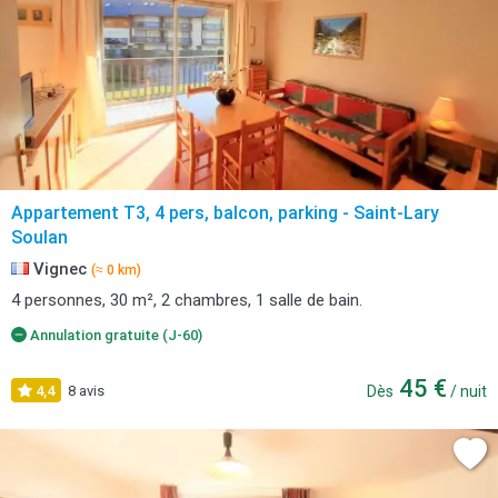
Appartement T3, 4 pers, balcon, parking - Saint-Lary
Soulan
Vignec
(≈ 0 km)
4 personnes, 30 m², 2 chambres, 1 salle de bain.
Annulation gratuite (J-60)
45 €
4,4
8 avis
Dès
/ nuit