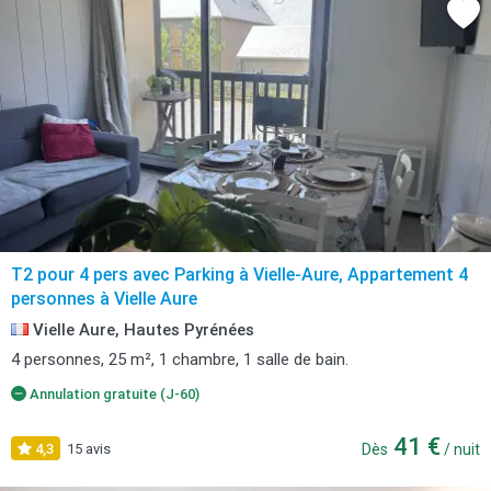
T2 pour 4 pers avec Parking à Vielle-Aure, Appartement 4
personnes à Vielle Aure
Vielle Aure, Hautes Pyrénées
4 personnes, 25 m², 1 chambre, 1 salle de bain.
Annulation gratuite (J-60)
41 €
4,3
15 avis
Dès
/ nuit